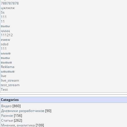
788787878
цжлжлж
Ss
111
11
вывы
цццц
111212
ewew
sdsd
111
ыыыв
вывы
вывыв
Reklama
ывывыв
live
live_stream
test_stream
Test
Categories
Видео
[860]
Дневники разработчиков
[90]
Разное
[156]
Статьи
[262]
Мнения, аналитика
[109]