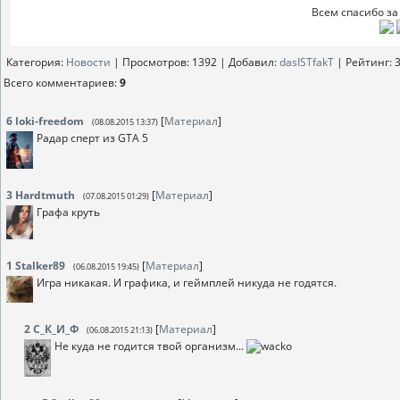
Всем спасибо за 
Категория
:
Новости
|
Просмотров
: 1392 |
Добавил
:
dasISTfakT
|
Рейтинг
:
3
Всего комментариев
:
9
6
loki-freedom
[
Материал
]
(08.08.2015 13:37)
Радар сперт из GTA 5
3
Hardtmuth
[
Материал
]
(07.08.2015 01:29)
Графа круть
1
Stalker89
[
Материал
]
(06.08.2015 19:45)
Игра никакая. И графика, и геймплей никуда не годятся.
2
С_К_И_Ф
[
Материал
]
(06.08.2015 21:13)
Не куда не годится твой организм...