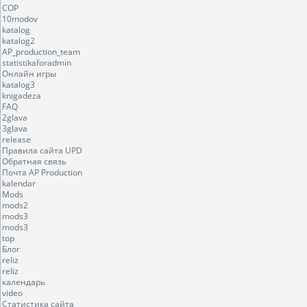
COP
10modov
katalog
katalog2
AP_production_team
statistikaforadmin
Онлайн игры
katalog3
knigadeza
FAQ
2glava
3glava
release
Правила сайта UPD
Обратная связь
Почта AP Production
kalendar
Mods
mods2
mods3
mods3
top
Блог
reliz
reliz
календарь
video
Статистика сайта