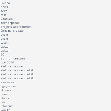
Видео
news
тест
test
Сталкер
тест опросов
projects_approduction
Отзывы о модах
еуые
еуые
testin
twitter
twitter
20
во_что_поиграть
user2014
Рейтинг модов
Рейтинг модов STALKE...
Рейтинг модов STALKE...
Рейтинг модов STALKE...
вывывыв
liga_modov
vknews
вавав
Опрос
ыв
infocentr
kopilka