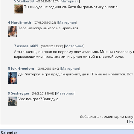
5
Stalker89
[
Материал
]
(07.08.2015 15:07)
Ты никуда не годишься. Хотя бы грамматику выучил.
4
Hardtmuth
[
Материал
]
(07.08.2015 01:29)
Тебе никогда ничего не нравится.
7
assassin665
[
Материал
]
(08.08.2015 13:39)
А ты знаешь, он прав по первому впечатлению. Мне, как человеку к
взрывающимися машинами, и с риал ниггой в главной роли.
8
loki-freedom
[
Материал
]
(08.08.2015 13:40)
Да, "пятерку" игра вряд ли догонит, да и ГГ мне не нравится. Вот
9
Sesheyger
[
Материал
]
(16.08.2015 19:05)
Уже поиграл? Завидую
Добавлять комментарии могут
[
Ре
Calendar