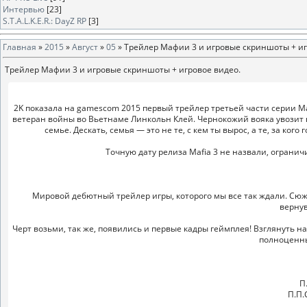
Интервью
[23]
S.T.A.L.K.E.R.: DayZ RP
[3]
Главная
»
2015
»
Август
»
05
» Трейлер Мафии 3 и игровые скриншоты + иг
Трейлер Мафии 3 и игровые скриншоты + игровое видео.
2K показала на gamescom 2015 первый трейлер третьей части серии Ma
ветеран войны во Вьетнаме Линкольн Клей. Чернокожий вояка увозит в
семье. Дескать, семья — это не те, с кем ты вырос, а те, за ког
Точную дату релиза Mafia 3 не назвали, ограни
Мировой дебютный трейлер игры, которого мы все так ждали. Сюже
верну
Черт возьми, так же, появились и первые кадры геймплея! Взглянуть 
полноценны
П
П.П.