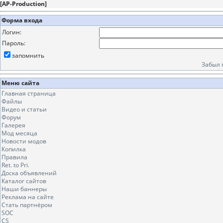
[
AP-Production
]
Форма входа
Логин:
Пароль:
запомнить
Забыл 
Меню сайта
Главная страница
Файлы
Видео и статьи
Форум
Галерея
Мод месяца
Новости модов
Копилка
Правила
Ret. to Pri.
Доска объявлений
Каталог сайтов
Наши баннеры
Реклама на сайте
Стать партнёром
SOC
CS