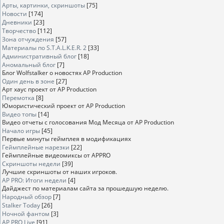
Арты, картинки, скриншоты
[75]
Новости
[174]
Дневники
[23]
Творчество
[112]
Зона отчуждения
[57]
Материалы по S.T.A.L.K.E.R. 2
[33]
Административный блог
[18]
Аномальный блог
[7]
Блог Wolfstalker о новостях AP Production
Один день в зоне
[27]
Арт хаус проект от AP Production
Перемотка
[8]
Юмористический проект от AP Production
Видео топы
[14]
Видео отчеты с голосования Мод Месяца от AP Production
Начало игры
[45]
Первые минуты геймплея в модификациях
Геймплейные нарезки
[22]
Геймплейные видеомиксы от APPRO
Скриншоты недели
[39]
Лучшие скриншоты от наших игроков.
AP PRO: Итоги недели
[4]
Дайджест по материалам сайта за прошедшую неделю.
Народный обзор
[7]
Stalker Today
[26]
Ночной фантом
[3]
AP PRO Live
[91]