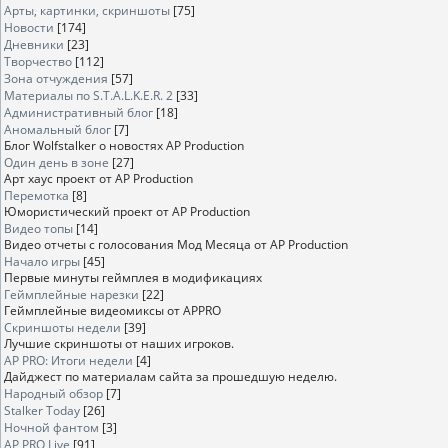
Арты, картинки, скриншоты
[75]
Новости
[174]
Дневники
[23]
Творчество
[112]
Зона отчуждения
[57]
Материалы по S.T.A.L.K.E.R. 2
[33]
Административный блог
[18]
Аномальный блог
[7]
Блог Wolfstalker о новостях AP Production
Один день в зоне
[27]
Арт хаус проект от AP Production
Перемотка
[8]
Юмористический проект от AP Production
Видео топы
[14]
Видео отчеты с голосования Мод Месяца от AP Production
Начало игры
[45]
Первые минуты геймплея в модификациях
Геймплейные нарезки
[22]
Геймплейные видеомиксы от APPRO
Скриншоты недели
[39]
Лучшие скриншоты от наших игроков.
AP PRO: Итоги недели
[4]
Дайджест по материалам сайта за прошедшую неделю.
Народный обзор
[7]
Stalker Today
[26]
Ночной фантом
[3]
AP PRO Live
[91]