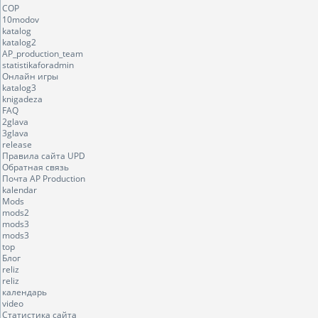
COP
10modov
katalog
katalog2
AP_production_team
statistikaforadmin
Онлайн игры
katalog3
knigadeza
FAQ
2glava
3glava
release
Правила сайта UPD
Обратная связь
Почта AP Production
kalendar
Mods
mods2
mods3
mods3
top
Блог
reliz
reliz
календарь
video
Статистика сайта