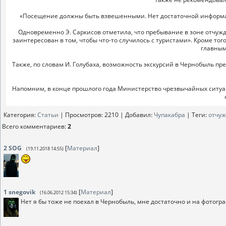
«Посещение должны быть взвешенными. Нет достаточной информаци
Одновременно Э. Саркисов отметила, что пребывание в зоне отчужде
заинтересован в том, чтобы что-то случилось с туристами». Кроме т
главным
Также, по словам И. Голубаха, возможность экскурсий в Чернобыль п
Напомним, в конце прошлого года Министерство чрезвычайных ситу
Категория
:
Статьи
|
Просмотров
: 2210 |
Добавил
:
Чупакабра
|
Теги
:
отчу
Всего комментариев
:
2
2
SOG
[
Материал
]
(19.11.2018 14:55)
1
snegovik
[
Материал
]
(16.06.2012 15:34)
Нет я бы тоже не поехал в Чернобыль, мне достаточно и на фотогр