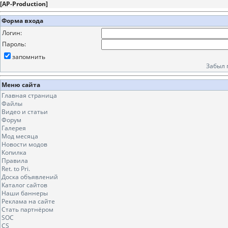
[
AP-Production
]
Форма входа
Логин:
Пароль:
запомнить
Забыл 
Меню сайта
Главная страница
Файлы
Видео и статьи
Форум
Галерея
Мод месяца
Новости модов
Копилка
Правила
Ret. to Pri.
Доска объявлений
Каталог сайтов
Наши баннеры
Реклама на сайте
Стать партнёром
SOC
CS