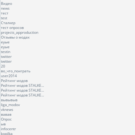
Видео
news
тест
test
Сталкер
тест опросов
projects_approduction
Отзывы о модах
еуые
еуые
testin
twitter
twitter
20
во_что_поиграть
user2014
Рейтинг модов
Рейтинг модов STALKE...
Рейтинг модов STALKE...
Рейтинг модов STALKE...
вывывыв
liga_modov
vknews
вавав
Опрос
ыв
infocentr
kopilka