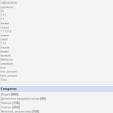
788787878
цжлжлж
Ss
111
11
вывы
цццц
111212
ewew
sdsd
111
ыыыв
вывы
вывыв
Reklama
ывывыв
live
live_stream
test_stream
Test
Categories
Видео
[860]
Дневники разработчиков
[90]
Разное
[156]
Статьи
[262]
Мнения, аналитика
[109]