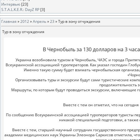
Интервью
[23]
S.T.A.L.K.E.R.: DayZ RP
[3]
Главная
»
2012
»
Апрель
»
23
» Тур в зону отчуждения
Тур в зону отчуждения
В Чернобыль за 130 долларов на 3 часа
Украина возобновила туризм в Чернобыль, ЧАЭС и города Припять
Всеукраинской ассоциацией туроператоров. Как указал господин Глобуха
Именно такую сумму будет взимать чернобыльская организаци
«Чорн
Организовывать туры и экскурсии будут сами туристические комп
продолжительность эк
Маршруты, по которым будут проводиться экскурсии, включающие го
Вместе с тем он отметил, что на сегодн
По сообщению Всеукраинской ассоциацией туроператоров туристы пе
никакой специальной подготовки, а также 
Вместе с тем, старший научный сотрудник государственного пр
академии медицинских наук Украины Элеонора Саркисов отметила, что
также не рекомендовал