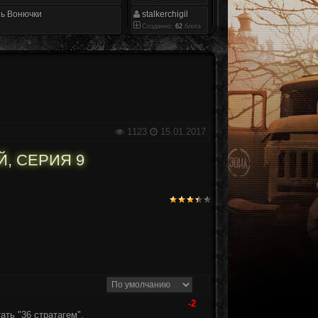
ь Вонючки
stalkerchigil
Созданно:
62
блога
1123
15.01.2017
, СЕРИЯ 9
-2
ть "36 стратагем".