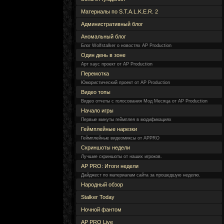
Материалы по S.T.A.L.K.E.R. 2
Административный блог
Аномальный блог
Блог Wolfstalker о новостях AP Production
Один день в зоне
Арт хаус проект от AP Production
Перемотка
Юмористический проект от AP Production
Видео топы
Видео отчеты с голосования Мод Месяца от AP Production
Начало игры
Первые минуты геймплея в модификациях
Геймплейные нарезки
Геймплейные видеомиксы от APPRO
Скриншоты недели
Лучшие скриншоты от наших игроков.
AP PRO: Итоги недели
Дайджест по материалам сайта за прошедшую неделю.
Народный обзор
Stalker Today
Ночной фантом
AP PRO Live