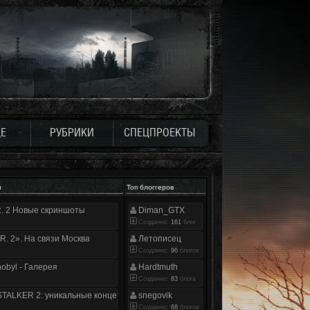
Е
РУБРИКИ
СПЕЦПРОЕКТЫ
и
Топ блоггеров
.R. 2 Новые скриншоты
Diman_GTX
Созданно:
161
блог
.R. 2». На связи Москва
Летописец
Созданно:
96
блогов
nobyl - Галерея
Hardtmuth
Созданно:
83
блога
TALKER 2: уникальные концепт-арты
snegovik
Созданно:
68
блогов