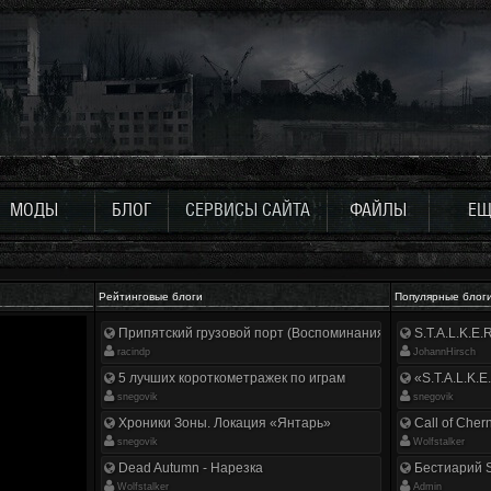
МОДЫ
БЛОГ
СЕРВИСЫ САЙТА
ФАЙЛЫ
ЕЩ
Рейтинговые блоги
Популярные блог
Припятский грузовой порт (Воспоминания ликвидатора)
S.T.A.L.K.E
racindp
JohannHirsch
5 лучших короткометражек по играм
«S.T.A.L.K.E
snegovik
snegovik
Хроники Зоны. Локация «Янтарь»
Call of Cher
snegovik
Wolfstalker
Dead Autumn - Нарезка
Бестиарий S
Wolfstalker
Аdmin