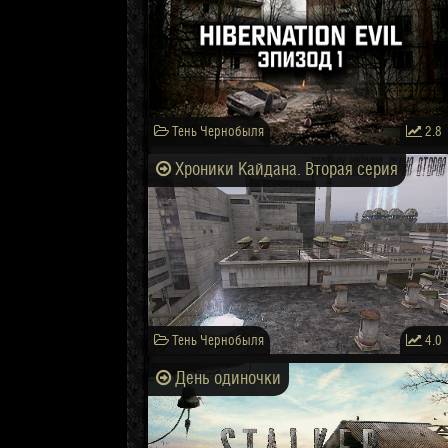
Тень Чернобыля
2.8
Хроники Кайдана. Вторая серия
Тень Чернобыля
4.0
День одиночки