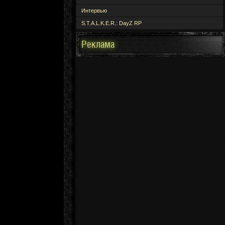
Интервью
S.T.A.L.K.E.R.: DayZ RP
Реклама