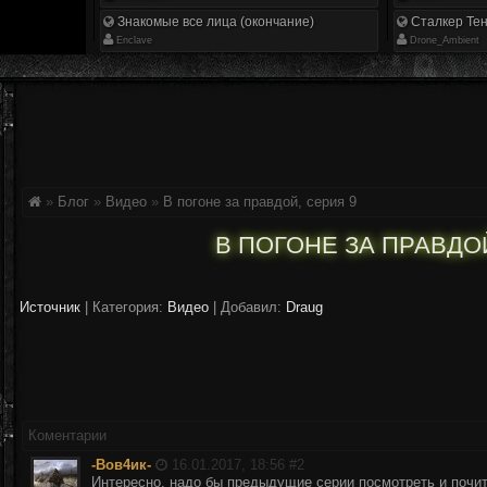
Знакомые все лица (окончание)
Сталкер Тен
Enclave
Drone_Ambient
»
Блог
»
Видео
»
В погоне за правдой, серия 9
В ПОГОНЕ ЗА ПРАВДОЙ
Источник
|
Категория:
Видео
| Добавил:
Draug
Коментарии
-Вов4ик-
16.01.2017, 18:56 #
2
Интересно, надо бы предыдущие серии посмотреть и почита