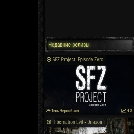
Недавние релизы
SFZ Project: Episode Zero
Тень Чернобыля
4.8
Hibernation Evil - Эпизод I