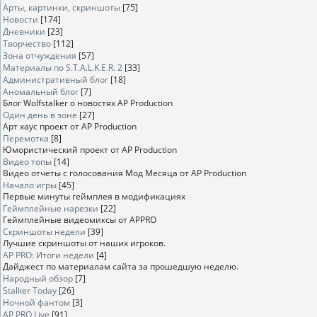
Арты, картинки, скриншоты
[75]
Новости
[174]
Дневники
[23]
Творчество
[112]
Зона отчуждения
[57]
Материалы по S.T.A.L.K.E.R. 2
[33]
Административный блог
[18]
Аномальный блог
[7]
Блог Wolfstalker о новостях AP Production
Один день в зоне
[27]
Арт хаус проект от AP Production
Перемотка
[8]
Юмористический проект от AP Production
Видео топы
[14]
Видео отчеты с голосования Мод Месяца от AP Production
Начало игры
[45]
Первые минуты геймплея в модификациях
Геймплейные нарезки
[22]
Геймплейные видеомиксы от APPRO
Скриншоты недели
[39]
Лучшие скриншоты от наших игроков.
AP PRO: Итоги недели
[4]
Дайджест по материалам сайта за прошедшую неделю.
Народный обзор
[7]
Stalker Today
[26]
Ночной фантом
[3]
AP PRO Live
[91]