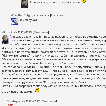
Написали бы, но мы не любим fallout
40
roflanDolg
[
Материал
]
(16.12.2018 22:24)
Земля пухом
20
Pilot
[
Материал
]
(14.12.2018 13:29)
А что, замечательный и весьма развернутый обзор восходящей зве
практически ни один из актуальных вопросов современного модостро
разработчиков в плане понимания допущенных ошибок и позволит 
Искренне сочувствую и сожалею, что при прохождении данного мода у ана
внимания на хромающую грамматику в статье, но некоторые перлы автор
"Никому ненужных" – аналитик пишет от себя или заранее знает мнение
"Плевать на это хотел, всем было начхать, глупых ошибок" - шедевральн
звёздной карьеры. А разве бывают "умные" ошибки?
Это всё мелочь и для начинающей "звезды" вполне допустимо. Однако фра
задуматься. Извините, светлейший граф Лев Николаевич, не по злому ум
Автору обзора огромное спасибо за проделанную работу, за привлечение
Безусловно, мод не идеален, многие задачи и не ставились на доработку.
локаций или оружейный пак? И то, и другое включено "как есть".
Остальным разрабам стоит задуматься над серьёзным подходом к своему 
всеми вытекающими...
22
lafugix
[
Материал
]
(14.12.2018 15:23)