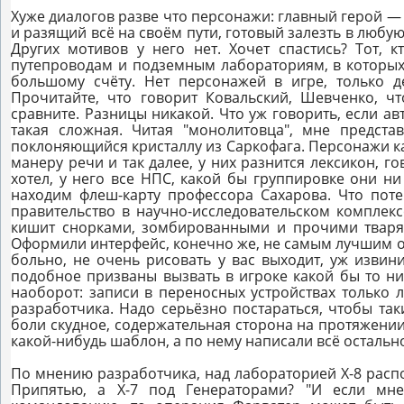
Хуже диалогов разве что персонажи: главный герой 
и разящий всё на своём пути, готовый залезть в люб
Других мотивов у него нет. Хочет спастись? Тот, 
путепроводам и подземным лабораториям, в которых п
большому счёту. Нет персонажей в игре, только 
Прочитайте, что говорит Ковальский, Шевченко, ч
сравните. Разницы никакой. Что уж говорить, если ав
такая сложная. Читая "монолитовца", мне предста
поклоняющийся кристаллу из Саркофага. Персонажи ка
манеру речи и так далее, у них разнится лексикон, г
хотел, у него все НПС, какой бы группировке они ни
находим флеш-карту профессора Сахарова. Что поте
правительство в научно-исследовательском комплекс
кишит снорками, зомбированными и прочими тварям
Оформили интерфейс, конечно же, не самым лучшим о
больно, не очень рисовать у вас выходит, уж извин
подобное призваны вызвать в игроке какой бы то ни
наоборот: записи в переносных устройствах только 
разработчика. Надо серьёзно постараться, чтобы так
боли скудное, содержательная сторона на протяжении
какой-нибудь шаблон, а по нему написали всё остальн
По мнению разработчика, над лабораторией Х-8 распо
Припятью, а Х-7 под Генераторами? "И если мне