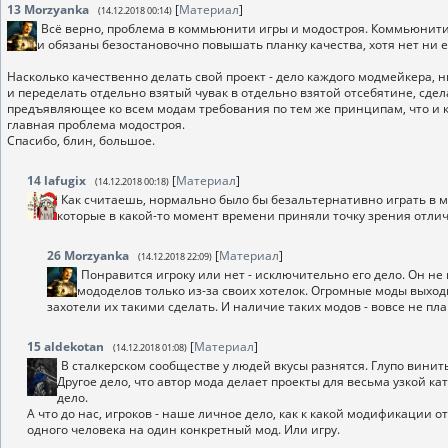
13
Morzyanka
[
Материал
]
(14.12.2018 00:14)
Всё верно, проблема в коммьюнити игры и модостроя. Коммьюнити,
и обязаны безостановочно повышать планку качества, хотя нет ни е
Насколько качественно делать свой проект - дело каждого модмейкера, н
и переделать отдельно взятый чувак в отдельно взятой отсебятине, сде
предъявляющее ко всем модам требования по тем же принципам, что и к п
главная проблема модостроя.
Спасибо, блин, большое.
14
lafugix
[
Материал
]
(14.12.2018 00:18)
Как считаешь, нормально было бы безальтернативно играть в м
которые в какой-то момент времени приняли точку зрения отлич
26
Morzyanka
[
Материал
]
(14.12.2018 22:09)
Понравится игроку или нет - исключительно его дело. Он не
мододелов только из-за своих хотелок. Огромные моды выходи
захотели их такими сделать. И наличие таких модов - вовсе не пла
15
aldekotan
[
Материал
]
(14.12.2018 01:08)
В сталкерском сообществе у людей вкусы разнятся. Глупо винить
Другое дело, что автор мода делает проекты для весьма узкой кат
дело.
А что до нас, игроков - наше личное дело, как к какой модификации 
одного человека на один конкретный мод. Или игру.