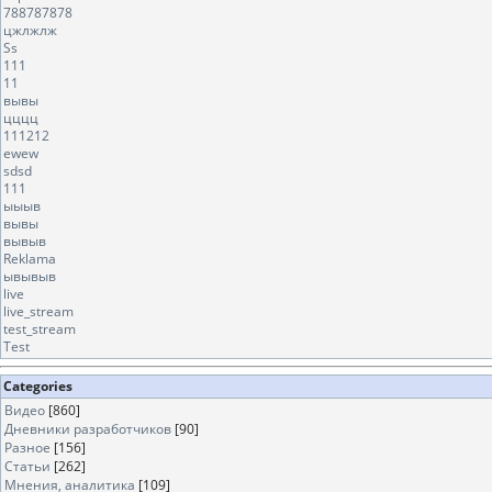
788787878
цжлжлж
Ss
111
11
вывы
цццц
111212
ewew
sdsd
111
ыыыв
вывы
вывыв
Reklama
ывывыв
live
live_stream
test_stream
Test
Categories
Видео
[860]
Дневники разработчиков
[90]
Разное
[156]
Статьи
[262]
Мнения, аналитика
[109]