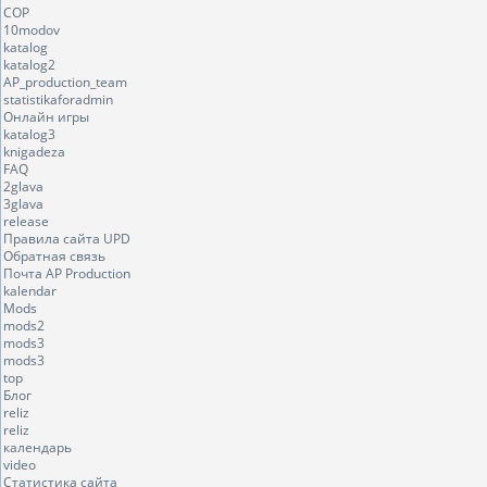
COP
10modov
katalog
katalog2
AP_production_team
statistikaforadmin
Онлайн игры
katalog3
knigadeza
FAQ
2glava
3glava
release
Правила сайта UPD
Обратная связь
Почта AP Production
kalendar
Mods
mods2
mods3
mods3
top
Блог
reliz
reliz
календарь
video
Статистика сайта