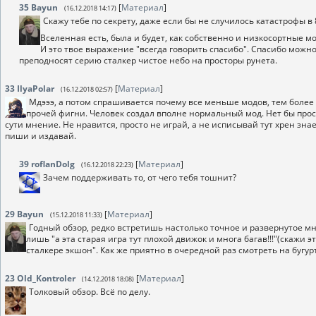
35
Bayun
[
Материал
]
(16.12.2018 14:17)
Скажу тебе по секрету, даже если бы не случилось катастрофы в
Вселенная есть, была и будет, как собственно и низкосортные мод
И это твое выражение "всегда говорить спасибо". Спасибо можно 
преподносят серию сталкер чистое небо на просторы рунета.
33
IlyaPolar
[
Материал
]
(16.12.2018 02:57)
Мдэээ, а потом спрашивается почему все меньше модов, тем более
прочей фигни. Человек создал вполне нормальный мод. Нет бы прост
сути мнение. Не нравится, просто не играй, а не исписывай тут хрен знае
пиши и издавай.
39
roflanDolg
[
Материал
]
(16.12.2018 22:23)
Зачем поддерживать то, от чего тебя тошнит?
29
Bayun
[
Материал
]
(15.12.2018 11:33)
Годный обзор, редко встретишь настолько точное и развернутое м
лишь "а эта старая игра тут плохой движок и многа багав!!!"(скажи
сталкере экшон". Как же приятно в очередной раз смотреть на бугу
23
Old_Kontroler
[
Материал
]
(14.12.2018 18:08)
Толковый обзор. Всё по делу.