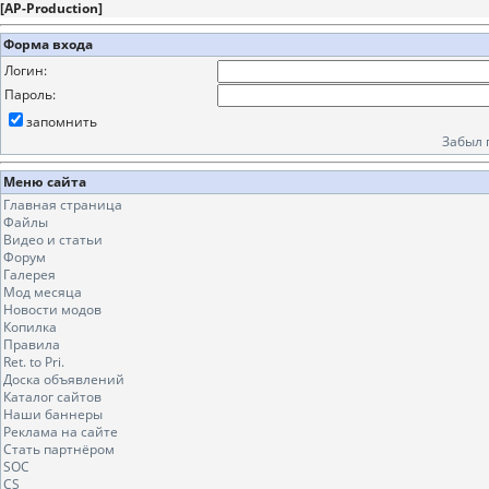
[
AP-Production
]
Форма входа
Логин:
Пароль:
запомнить
Забыл 
Меню сайта
Главная страница
Файлы
Видео и статьи
Форум
Галерея
Мод месяца
Новости модов
Копилка
Правила
Ret. to Pri.
Доска объявлений
Каталог сайтов
Наши баннеры
Реклама на сайте
Стать партнёром
SOC
CS