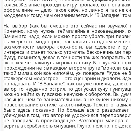
колеи. Желание проходить игру пропало, хотя она даже
оформление — дело такое себе, но лично я так не 
мододела к тому, чем он занимается. И "В Западне" то
На выбор (как бы смешно это сейчас ни звучало) п
Конечно, кому нужны геймплейные нововведения, ко
Зачем это надо, если можно просто убрать три первы
сталкерского модостроя, заспавнить в одном месте
возможности выбора сложности, вы сделаете игру 
интереса и станет только утомлять бесконечными пе
буду), помнится, делал в точности так же: поправить
экзоскелете, закинуть игрока в точку N с кучей снор
прохождении нет: в каждом втором трупе "монолитовца
такой милашкой всё нипочём, уж поверьте. "Хуже не б
сталкерском модострое — это сценарий и диалоги. Здес
порадовать. И "В Западне", как вы уже поняли, далеко
автор то неудачно острил, то допускал кучу пункту
можно найти кучу всяких ненужных оборотов. Вы дума
насыщен чем-то занимательным, а не кучей никому н
повествование в стиле какого-нибудь Толстого, а диа
было здесь показано. Но больше всего раздражает 
убеждена в том, что автор не удосужился перепровери
не поверила в происходящее. Разговоры майора с 
верить в серьёзность ситуации. Глупо, нелепо, по-дет