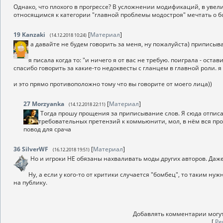
Однако, что плохого в прогрессе? В усложнении модификаций, в увел
относящимся к категории "главной проблемы модостроя" мечтать о б
19
Kanzaki
[
Материал
]
(14.12.2018 10:24)
а давайте не будем говорить за меня, ну пожалуйста) приписыва
я писала когда то: "и ничего я от вас не требую. поиграла - оста
спасибо говорить за какие-то недоквесты с гланцем в главной роли. я
и это прямо противоположно тому что вы говорите от моего лица))
27
Morzyanka
[
Материал
]
(14.12.2018 22:11)
Тогда прошу прощения за приписывание слов. Я сюда отписалс
требовательных претензий к коммьюнити, мол, в нём вся проб
повод для срача
36
SilverWF
[
Материал
]
(16.12.2018 19:51)
Но и игроки НЕ обязаны нахваливать моды других авторов. Даже 
Ну, а если у кого-то от критики случается "бомбец", то таким 
на публику.
Добавлять комментарии могут
[
Ре