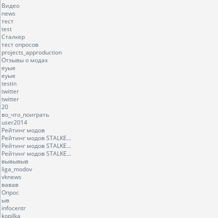
Видео
news
тест
test
Сталкер
тест опросов
projects_approduction
Отзывы о модах
еуые
еуые
testin
twitter
twitter
20
во_что_поиграть
user2014
Рейтинг модов
Рейтинг модов STALKE...
Рейтинг модов STALKE...
Рейтинг модов STALKE...
вывывыв
liga_modov
vknews
вавав
Опрос
ыв
infocentr
kopilka