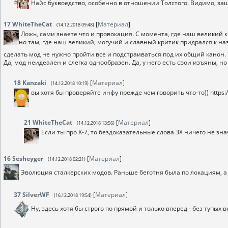
Найс буквоедство, особенно в отношении Толстого. Видимо, з
17
WhiteTheCat
[
Материал
]
(14.12.2018 09:48)
Ложь, сами знаете что и провокация. С момента, где наш великий 
но там, где наш великий, могучий и славный критик придрался к на
сделать мод не нужно пройти все и подстраиваться под их общий канон.
Да, мод неидеален и слегка однообразен. Да, у него есть свои изъяны, но
18
Kanzaki
[
Материал
]
(14.12.2018 10:19)
вы хотя бы проверяйте инфу прежде чем говорить что-то)) https:/
21
WhiteTheCat
[
Материал
]
(14.12.2018 13:56)
Если ты про X-7, то бездоказательные слова ЗХ ничего не зна
16
Sesheyger
[
Материал
]
(14.12.2018 02:21)
Эволюция сталкерских модов. Раньше беготня была по локациям, а
37
SilverWF
[
Материал
]
(16.12.2018 19:54)
Ну, здесь хотя бы строго по прямой и только вперед - без тупых 