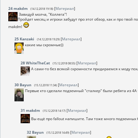
24
makdm
[
Материал
]
(14.12.2018 19:18)
Завидуй молча, "Коллега"!
Пройдет месяц и игроки забудут про этот обзор, как и про твой п
makdm!
25
Kanzaki
[
Материал
]
(14.12.2018 19:29)
какие мы скромные))
28
WhiteTheCat
[
Материал
]
(15.12.2018 08:55)
А сами-то без всякой скромности придираемся к моду пох
30
Bayun
[
Материал
]
(15.12.2018 11:34)
Первые кто сделали подземный "сталкер" были ребята из 4A
31
makdm
[
Материал
]
(15.12.2018 14:17)
Вы ещё про fallout напишите. Там тоже много подземных
32
Bayun
[
Материал
]
(15.12.2018 14:49)