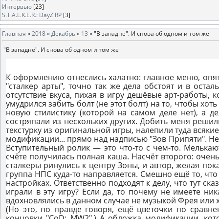
Интервью
[23]
S.T.A.L.K.E.R.: DayZ RP
[3]
Главная
»
2018
»
Декабрь
»
13
» "В западне". И снова об одном и том же
"В западне". И снова об одном и том же
К оформлению отнеслись халатно: главное меню, опят
"сталкер арты", точно так же дела обстоят и в оста
отсутствие вкуса, пихая в игру дешёвые арт-работы, 
умудрился забить болт (не этот болт) на то, чтобы хо
новую стилистику (которой на самом деле нет), а д
состряпали из нескольких других. Добить меня решили
текстурку из оригинальной игры, налепили туда всяки
модификации... прямо над надписью "Зов Припяти". Не "S.
Вступительный ролик — это что-то с чем-то. Мелькаю
счёте получилась полная каша. Насчёт второго: очень
сталкеры ринулись к центру Зоны, и автор, желая пок
группа НПС куда-то направляется. Смешно ещё то, что
настройках. Ответственно подходят к делу, что тут ск
играли в эту игру? Если да, то почему не имеете ник
вдохновлялись в данном случае не музыкой Фрея или х
(Но это, по правде говоря, ещё цветочки по сравне
концовки "CoD: MW2".) А обложка модификации, кот