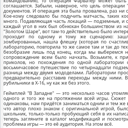
командованию, то операция Фарватер может быть 
соглашается. Забыли, наверное, что цель операции 
документов. И операция эта была провалена, раз ни о
Кое-кому следовало бы подучить матчасть, таких к
много. Подавляющая часть локаций — подземные, и 
каждый угол в них был обнюхан большинством из на
"Золотом Шаре", вот там-то действительно было интере
проходит по одному и тому же сценарию: зашл
зомбированных, нашла флешку (которая по счастлив
лабораторию, повторила то же самое там и так до тех
безобразие лишь под конец, когда мы выберемся н
сопровождение всем было начхать. Возьмите, к прим
приколов, но похождения по одной лаборатории о
восьмичасовое путешествие по четырнадцати подзе
разница между двумя мододелами. Лаборатории прост
предварительно расставив переходы между ними. В
рубильники в Х-16, ну как же без этого.
Геймплей "В Западне" — это несколько часов утомл
одного и того же на протяжении всей игры. Сюжет
одинаковы, нам придётся заниматься одним и тем же вс
что автор плохо знаком с оригинальной игрой, был
школьник, только-только пробующий себя в их написа
теперь загляните в каталог модификаций и посмотри
проблема игры — это её аудитория. На этом всё.