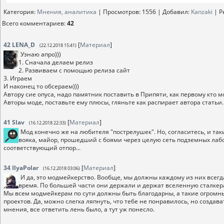
Категория
:
Мнения, аналитика
|
Просмотров
: 1556 |
Добавил
:
Kanzaki
|
Р
Всего комментариев
:
42
42
LENA_D
[
Материал
]
(22.12.2018 15:41)
Узнаю апро)))
1. Сначала делаем релиз
2. Развиваем с помощью релиза сайт
3. Играем
И наконец то обсераем)))
Автору сие опуса, надо памятник поставить в Припяти, как первому кто
Авторы моде, поставьте ему плюсы, гляньте как распирает автора статьи.
41
Slav
[
Материал
]
(16.12.2018 22:33)
Мод конечно же на любителя "пострелушек". Но, согласитесь, и так
вояка, майор, прошедший с боями через целую сеть подземных лаб
соответствующий отпор...
34
IlyaPolar
[
Материал
]
(16.12.2018 03:06)
И да, это модмейкерство. Вообще, мы должны каждому из них всегда
время. По большей части они держали и держат вселенную сталкера
Мы всем модмейкерам по сути должны быть благодарны, а такие огромны
проектов. Да, можно слегка ляпнуть, что тебе не понравилось, но созда
мнения, все ответить лень было, а тут уж понесло.