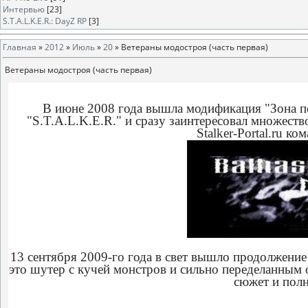
Интервью
[23]
S.T.A.L.K.E.R.: DayZ RP
[3]
Главная
»
2012
»
Июль
»
20
» Ветераны модостроя (часть первая)
Ветераны модостроя (часть первая)
В июне 2008 года вышла модификация "Зона п
"S.T.A.L.K.E.R." и сразу заинтересовал множеств
Stalker-Portal.ru ко
13 сентября 2009-го года в свет вышло продолжение
это шутер с кучей монстров и сильно переделанным 
сюжет и пол