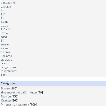
788787878
цжлжлж
Ss
111
11
вывы
цццц
111212
ewew
sdsd
111
ыыыв
вывы
вывыв
Reklama
ывывыв
live
live_stream
test_stream
Test
Categories
Видео
[860]
Дневники разработчиков
[90]
Разное
[156]
Статьи
[262]
Мнения, аналитика
[109]