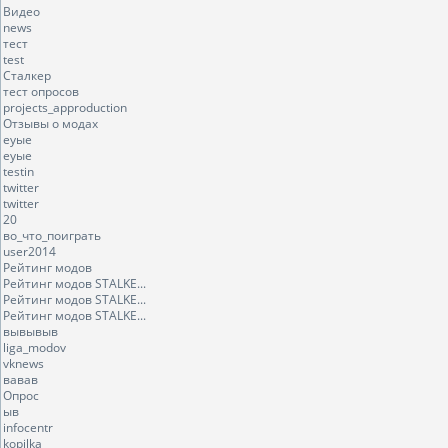
Видео
news
тест
test
Сталкер
тест опросов
projects_approduction
Отзывы о модах
еуые
еуые
testin
twitter
twitter
20
во_что_поиграть
user2014
Рейтинг модов
Рейтинг модов STALKE...
Рейтинг модов STALKE...
Рейтинг модов STALKE...
вывывыв
liga_modov
vknews
вавав
Опрос
ыв
infocentr
kopilka