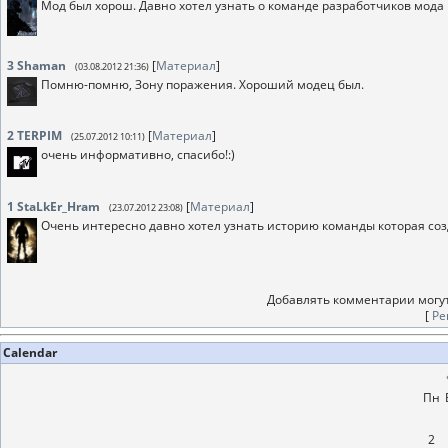
Мод был хорош. Давно хотел узнать о команде разработчиков мода
3
Shaman
[
Материал
]
(03.08.2012 21:36)
Помню-помню, Зону поражения. Хороший модец был.
2
TERPIM
[
Материал
]
(25.07.2012 10:11)
очень информативно, спасибо!:)
1
StaLkEr_Hram
[
Материал
]
(23.07.2012 23:08)
Очень интересно давно хотел узнать историю команды которая со
Добавлять комментарии могут
[
Ре
Calendar
Пн
2