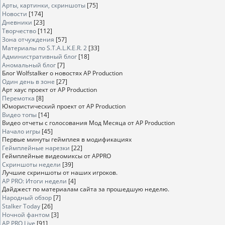
Арты, картинки, скриншоты
[75]
Новости
[174]
Дневники
[23]
Творчество
[112]
Зона отчуждения
[57]
Материалы по S.T.A.L.K.E.R. 2
[33]
Административный блог
[18]
Аномальный блог
[7]
Блог Wolfstalker о новостях AP Production
Один день в зоне
[27]
Арт хаус проект от AP Production
Перемотка
[8]
Юмористический проект от AP Production
Видео топы
[14]
Видео отчеты с голосования Мод Месяца от AP Production
Начало игры
[45]
Первые минуты геймплея в модификациях
Геймплейные нарезки
[22]
Геймплейные видеомиксы от APPRO
Скриншоты недели
[39]
Лучшие скриншоты от наших игроков.
AP PRO: Итоги недели
[4]
Дайджест по материалам сайта за прошедшую неделю.
Народный обзор
[7]
Stalker Today
[26]
Ночной фантом
[3]
AP PRO Live
[91]