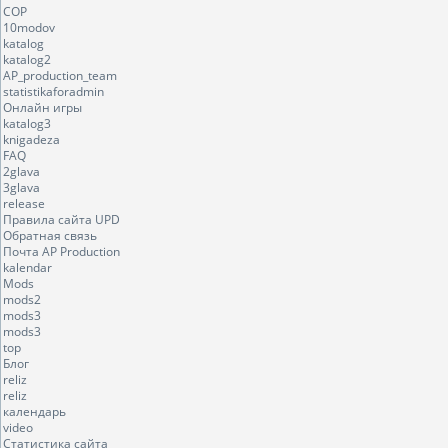
COP
10modov
katalog
katalog2
AP_production_team
statistikaforadmin
Онлайн игры
katalog3
knigadeza
FAQ
2glava
3glava
release
Правила сайта UPD
Обратная связь
Почта AP Production
kalendar
Mods
mods2
mods3
mods3
top
Блог
reliz
reliz
календарь
video
Статистика сайта