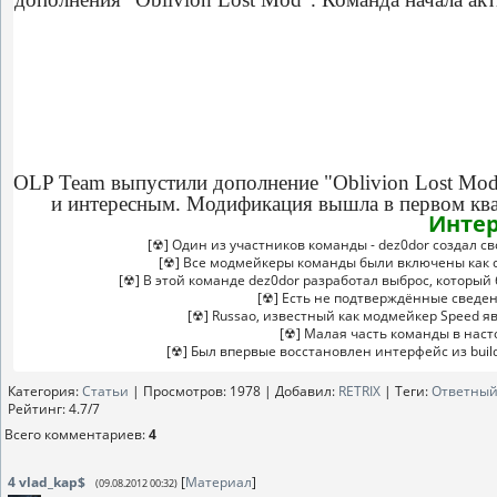
OLP Team выпустили дополнение "Oblivion Lost Mod
и интересным. Модификация вышла в первом квар
Интер
[☢] Один из участников команды - dez0dor создал с
[☢] Все модмейкеры команды были включены как 
[☢] В этой команде dez0dor разработал выброс, который
[☢] Есть не подтверждённые сведени
[☢] Russao, известный как модмейкер Speed 
[☢] Малая часть команды в наст
[☢] Был впервые восстановлен интерфейс из build 
Категория
:
Статьи
|
Просмотров
: 1978 |
Добавил
:
RETRIX
|
Теги
:
Ответный
Рейтинг
:
4.7
/
7
Всего комментариев
:
4
4
vlad_kap$
[
Материал
]
(09.08.2012 00:32)