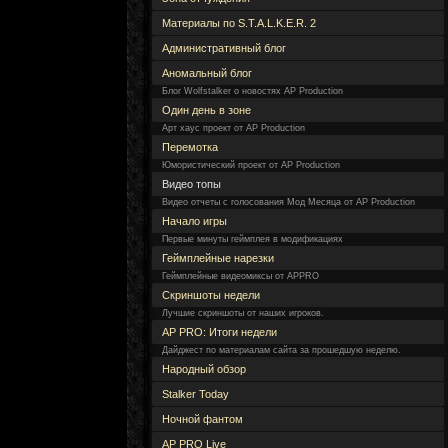
Материалы по S.T.A.L.K.E.R. 2
Административный блог
Аномальный блог
Блог Wolfstalker о новостях AP Production
Один день в зоне
Арт хаус проект от AP Production
Перемотка
Юмористический проект от AP Production
Видео топы
Видео отчеты с голосования Мод Месяца от AP Production
Начало игры
Первые минуты геймплея в модификациях
Геймплейные нарезки
Геймплейные видеомиксы от APPRO
Скриншоты недели
Лучшие скриншоты от наших игроков.
AP PRO: Итоги недели
Дайджест по материалам сайта за прошедшую неделю.
Народный обзор
Stalker Today
Ночной фантом
AP PRO Live