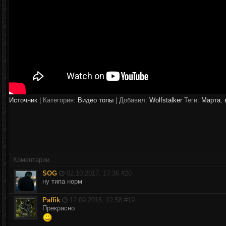
Источник
|
Категория:
Видео топы
| Добавил:
Wolfstalker
Теги:
Марта
,
Коментарии
SOG
02.10.2017, 17:36 #
20
ну типа норм
Paffik
12.09.2016, 12:58 #
19
Прекрасно