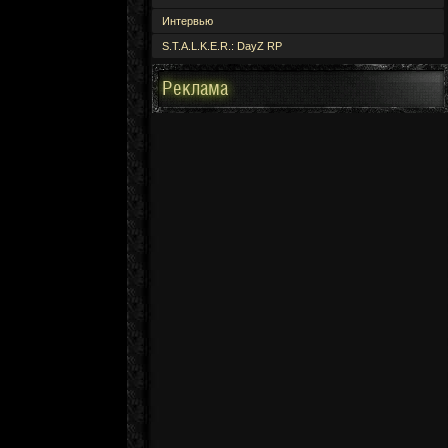
Интервью
S.T.A.L.K.E.R.: DayZ RP
Реклама