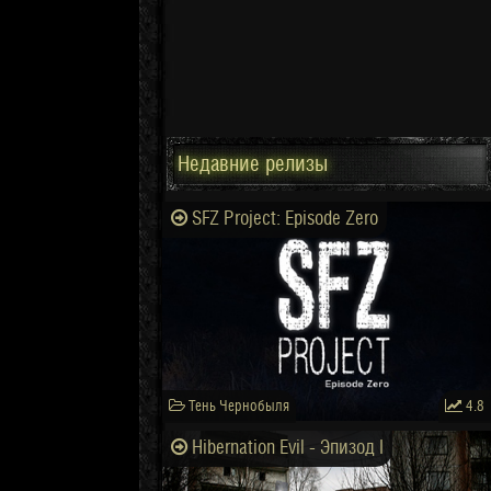
Недавние релизы
SFZ Project: Episode Zero
Тень Чернобыля
4.8
Hibernation Evil - Эпизод I