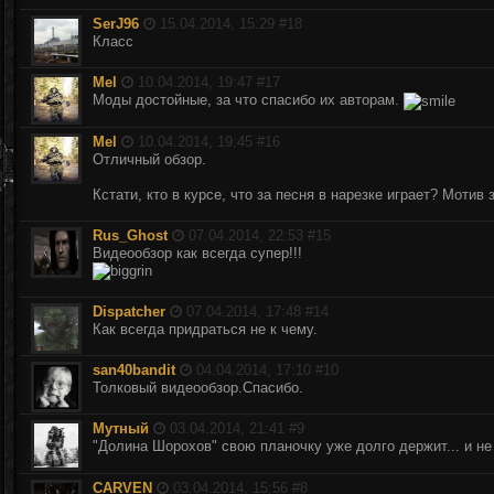
SerJ96
15.04.2014, 15:29 #
18
Класс
Mel
10.04.2014, 19:47 #
17
Моды достойные, за что спасибо их авторам.
Mel
10.04.2014, 19:45 #
16
Отличный обзор.
Кстати, кто в курсе, что за песня в нарезке играет? Мотив
Rus_Ghost
07.04.2014, 22:53 #
15
Видеообзор как всегда супер!!!
Dispatcher
07.04.2014, 17:48 #
14
Как всегда придраться не к чему.
san40bandit
04.04.2014, 17:10 #
10
Толковый видеообзор.Спасибо.
Мутный
03.04.2014, 21:41 #
9
"Долина Шорохов" свою планочку уже долго держит... и не
CARVEN
03.04.2014, 15:56 #
8