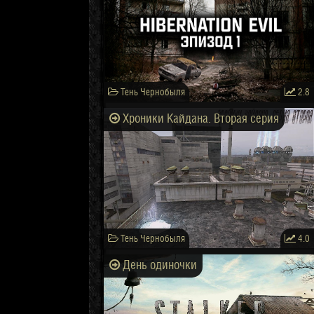
Тень Чернобыля
2.8
Хроники Кайдана. Вторая серия
Тень Чернобыля
4.0
День одиночки