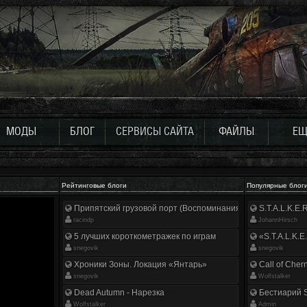
МОДЫ
БЛОГ
СЕРВИСЫ САЙТА
ФАЙЛЫ
ЕЩ
Рейтинговые блоги
Популярные блог
Припятский грузовой порт (Воспоминания ликвидатора)
S.T.A.L.K.E
racindp
JohannHirsch
5 лучших короткометражек по играм
«S.T.A.L.K.E
snegovik
snegovik
Хроники Зоны. Локация «Янтарь»
Call of Cher
snegovik
Wolfstalker
Dead Autumn - Нарезка
Бестиарий S
Wolfstalker
Аdmin