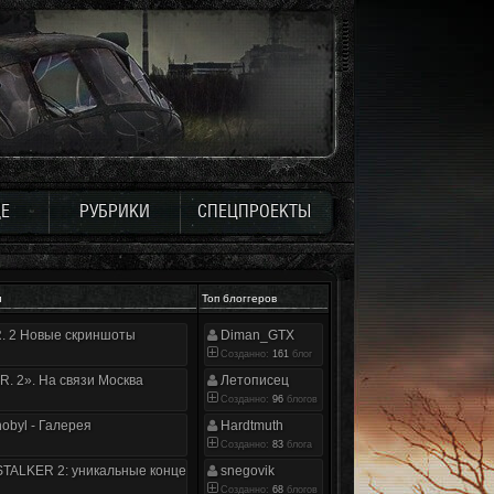
Е
РУБРИКИ
СПЕЦПРОЕКТЫ
и
Топ блоггеров
.R. 2 Новые скриншоты
Diman_GTX
Созданно:
161
блог
.R. 2». На связи Москва
Летописец
Созданно:
96
блогов
nobyl - Галерея
Hardtmuth
Созданно:
83
блога
TALKER 2: уникальные концепт-арты
snegovik
Созданно:
68
блогов