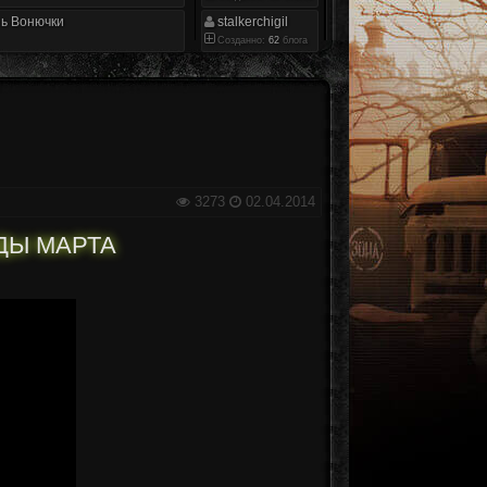
ь Вонючки
stalkerchigil
Созданно:
62
блога
3273
02.04.2014
ДЫ МАРТА