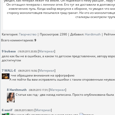
увидел, как генерал лежит на земле. Он подбежал к нему рысцой , пару 
Он оттащил генерала с линнии огня. Его тут же доставили в долговс
извлечению пуль. Когда майор вернулся к обороне, то увидел что м
сторону монолитовцев посыпался град гранат. Ни кто из монолитовце
сталкеры осмотрели трупы
Категория
:
Творчество
|
Просмотров
: 2390 |
Добавил
:
Hardtmuth
|
Рейтин
Всего комментариев
:
9
9
bubasa
[
Материал
]
(18.09.2015 20:30)
дело как бы не в ошибках, а каком то детском представлении, автору взр
достигнутом
7
WALL-E
[
Материал
]
(08.09.2015 16:56)
>не обращаем внимания на орфографию
А не пойти бы вам исправлять ошибки с таким откровенным неуваж
8
Hardtmuth
[
Материал
]
(08.09.2015 17:31)
Статья как год - два назад написана. Просто опубликована была 
6
warif
[
Материал
]
(08.09.2015 08:01)
Монолит обе группировки вынесет если что.