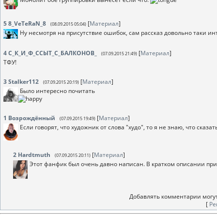
5
8_VeTeRaN_8
[
Материал
]
(08.09.2015 05:04)
Ну несмотря на присутствие ошибок, сам рассказ довольно таки ин
4
С_К_И_Ф_ССЫТ_С_БАЛКОНОВ_
[
Материал
]
(07.09.2015 21:49)
ТФУ!
3
Stalker112
[
Материал
]
(07.09.2015 20:19)
Было интересно почитать
1
Возрождённый
[
Материал
]
(07.09.2015 19:49)
Если говорят, что художник от слова "худо", то я не знаю, что сказа
2
Hardtmuth
[
Материал
]
(07.09.2015 20:11)
Этот фанфик был очень давно написан. В кратком описании при
Добавлять комментарии могут
[
Ре