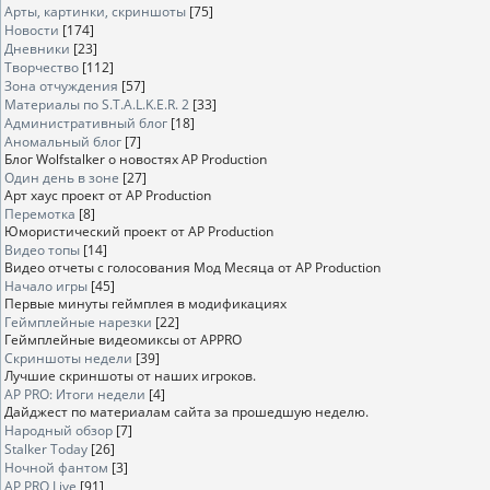
Арты, картинки, скриншоты
[75]
Новости
[174]
Дневники
[23]
Творчество
[112]
Зона отчуждения
[57]
Материалы по S.T.A.L.K.E.R. 2
[33]
Административный блог
[18]
Аномальный блог
[7]
Блог Wolfstalker о новостях AP Production
Один день в зоне
[27]
Арт хаус проект от AP Production
Перемотка
[8]
Юмористический проект от AP Production
Видео топы
[14]
Видео отчеты с голосования Мод Месяца от AP Production
Начало игры
[45]
Первые минуты геймплея в модификациях
Геймплейные нарезки
[22]
Геймплейные видеомиксы от APPRO
Скриншоты недели
[39]
Лучшие скриншоты от наших игроков.
AP PRO: Итоги недели
[4]
Дайджест по материалам сайта за прошедшую неделю.
Народный обзор
[7]
Stalker Today
[26]
Ночной фантом
[3]
AP PRO Live
[91]