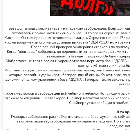
База долга подготавливалась к нападению свободовцев. Всем долгов
готовилась к войне. Хотя так оно и было... В то время сержант На
Киценко. Он сам проверил готовность команды. Отряд состоял из 17 че
них на вооружении стояла штурмовая винтовка "ОЦ-ГРОЗА" но у трех из
После полной проверки экиперовки сталкеры по приказу
Когда "долговцы" добрались до деревеньки, они связались с самим г
генералом лейтенант Тищенко. Он был лидером
Майор тоже не терял время и хорошо укрепил периметр базы "ДОЛГА". 
две пулемётные точки, они 
Расставил по крышам нескольких гранатомётчиков, они были снабжени
которые способны удерживать беспрерывный огонь. Конечно же, по 
доложил о полном укреплении базы "ДОЛГА". Генерал так же захотел п
остава
...Уже смеркалось а свободовцев всё небыло и небыло. Но тут один из
отлично экиперованных сталкеров. Снайпер насчетал около 27 человек
Снайпер тут же сообщил о приближ
В то вр
Главарь свободовцев расслабленно сидел на базе, думал что сейчас е
выстрелы, взрывы, свободовцы не ожидали нападения. Но в ста 
предназнача