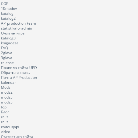
COP
10modov
katalog
katalog2
AP_production_team
statistikaforadmin
Онлайн игры
katalog3
knigadeza
FAQ
2glava
3glava
release
Правила сайта UPD
Обратная связь
Почта AP Production
kalendar
Mods
mods2
mods3
mods3
top
Блог
reliz
reliz
календарь
video
Статистика сайта