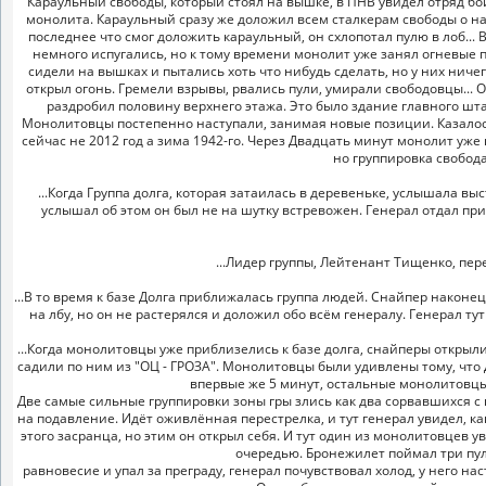
Караульный свободы, который стоял на вышке, в ПНВ увидел отряд бо
монолита. Караульный сразу же доложил всем сталкерам свободы о на
последнее что смог доложить караульный, он схлопотал пулю в лоб...
немного испугались, но к тому времени монолит уже занял огневые 
сидели на вышках и пытались хоть что нибудь сделать, но у них ниче
открыл огонь. Гремели взрывы, рвались пули, умирали свободовцы... О
раздробил половину верхнего этажа. Это было здание главного штаб
Монолитовцы постепенно наступали, занимая новые позиции. Казалось 
сейчас не 2012 год а зима 1942-го. Через Двадцать минут монолит уж
но группировка свобода
...Когда Группа долга, которая затаилась в деревеньке, услышала вы
услышал об этом он был не на шутку встревожен. Генерал отдал при
...Лидер группы, Лейтенант Тищенко, пер
...В то время к базе Долга приближалась группа людей. Снайпер наконе
на лбу, но он не растерялся и доложил обо всём генералу. Генерал т
...Когда монолитовцы уже приблизелись к базе долга, снайперы открыл
садили по ним из "ОЦ - ГРОЗА". Монолитовцы были удивлены тому, что
впервые же 5 минут, остальные монолитовцы
Две самые сильные группировки зоны гры злись как два сорвавшихся с 
на подавление. Идёт оживлённая перестрелка, и тут генерал увидел, к
этого засранца, но этим он открыл себя. И тут один из монолитовцев 
очередью. Бронежилет поймал три пули
равновесие и упал за преграду, генерал почувствовал холод, у него нас