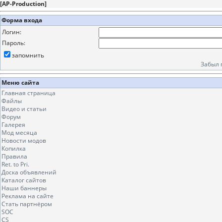
[
AP-Production
]
Форма входа
Логин:
Пароль:
запомнить
Забыл 
Меню сайта
Главная страница
Файлы
Видео и статьи
Форум
Галерея
Мод месяца
Новости модов
Копилка
Правила
Ret. to Pri.
Доска объявлений
Каталог сайтов
Наши баннеры
Реклама на сайте
Стать партнёром
SOC
CS