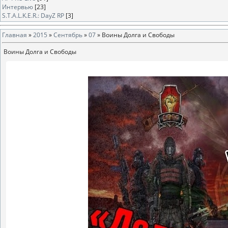
Интервью
[23]
S.T.A.L.K.E.R.: DayZ RP
[3]
Главная
»
2015
»
Сентябрь
»
07
» Воины Долга и Свободы
Воины Долга и Свободы