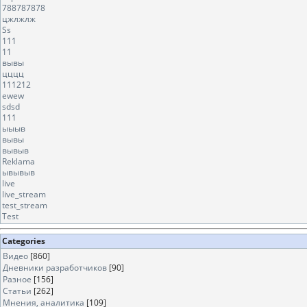
788787878
цжлжлж
Ss
111
11
вывы
цццц
111212
ewew
sdsd
111
ыыыв
вывы
вывыв
Reklama
ывывыв
live
live_stream
test_stream
Test
Categories
Видео
[860]
Дневники разработчиков
[90]
Разное
[156]
Статьи
[262]
Мнения, аналитика
[109]