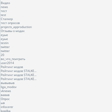
Видео
news
тест
test
Сталкер
тест опросов
projects_approduction
Отзывы о модах
еуые
еуые
testin
twitter
twitter
20
во_что_поиграть
user2014
Рейтинг модов
Рейтинг модов STALKE...
Рейтинг модов STALKE...
Рейтинг модов STALKE...
вывывыв
liga_modov
vknews
вавав
Опрос
ыв
infocentr
kopilka