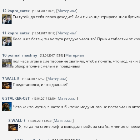
12
kopro_eater
[
Материал
]
(13.04.2017 18:25)
Ты тугой, до тебя плохо доходит? Или ты концентрированная бутыл
11
kopro_eater
[
Материал
]
(13.04.2017 18:17)
Колаш из батлы, ты чё тута раздухарился-то? Прими таблетки от кр
10
poimal_masliny
[
Материал
]
(13.04.2017 17:51)
пол часа игры в сие творение хватило, чтобы понять, что мод как и
а обзор вполне смелый и правдивый
7
WALL-E
[
Материал
]
(13.04.2017 12:52)
Представился, и что дальше?
6
STALKER-CET
[
Материал
]
(13.04.2017 12:40)
Чёто как то мутно, знаете я бы тоже моду много не поставил но автор
8
WALL-E
[
Материал
]
(13.04.2017 13:03)
Я, когда на стене лифта выводил прайс за спайс, мнение о през