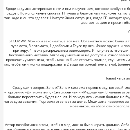
Вроде задумка интересная с этим пси-излучением, которое вербует в 
радует. Но исполнение сюжета. ГГ тупая и безмозглая марионетка, ко
так надо и он это сделает. Наитупейшая ситуация, когда ГГ находит до
достает рацию и просит объ
STCOP WP. Можно и закончить, а вот нет. Облажаться можно было и ту
пулемета, 3 автомата, 1 дробовик и Гаусс-пушка. Износ оружия и пр
примеру, 4 перка распределяем равномерно. И получаем, что если 
бесполезного металла. Апгрейд у механика не доступен. Износ завис
прокачать у механика, чтобы можно было ставить прицел, глушитель и
так, чтобы они могли поддерживать 2 вида патронов(гениально). Более
Новая(на само
Сразу один вопрос. Зачем? Зачем система перков моду, который мо
«Торговля», «Дипломатия», «Снаряжение» и «Медицина». В начале игры в
больше переставить будет нельзя. И по ходу игры очков больше не б
награду за задания. Торговля отвечает за цены. Медицина наверное за 
новенькое, но абсолютно бесполе
Автор позаботился о том, чтобы в мод можно было играть дольше. Доба
вы убиваете вражину, то у него моментально пропадает ствол. Так что