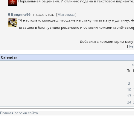
Нормальная рецензия. И отлично подана в текстовом варианте. 
9
Бродяга96
[
Материал
]
(13.04.2017 15:47)
"Я настолько молодец, что даже не стану читать эту мудятину. 
Ты зашел в блог, увидел рецензию и оставил комментарий-высер
Добавлять комментарии могут
[
Ре
Calendar
«
Пн
3
10
17
24
Полная версия сайта