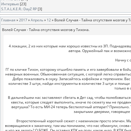
Интервью
[23]
S.T.A.L.K.E.R.: DayZ RP
[3]
Главная
»
2017
»
Апрель
»
12
» Волей Случая - Тайна отсутствия мозгов у Т
Волей Случая - Тайна отсутствия мозгов у Тихона.
4 локации, 2 из них которые нам хорошо известны из ЗП. Поднадоев
автора. Оружейный пак и возможно
Начну с 
ГГ по кличке Тихон, которому отшибло память и его завербовали в бой
неверных военных. Обыкновенная ситуация, с которой легко справить
Добро пожаловать в скуку. Запасайтесь кофейком и терпением. Вас
количестве 3 штук, найди инструменты в количестве 3 штук и поищи
только в
В дальнейшем нас заставляют сбегать в Дет сад, чтобы полюбоваться
квесты, которые следует выполнить, иначе по сюжету мы не продвин
вертушка? То есть МИ-24 теперь беспилотный аппарат? Прикольно. 
закрытыми дверями, говорящее н
Второстепенный короткий сюжет с наемником просто эпичен. Мы
возвращаемся к заказчику, там мы понимаем, что нас обманули, снова
и что же делать? О БОЖЕ. Он оставил КПК на полу, какое чудо. В КПК б