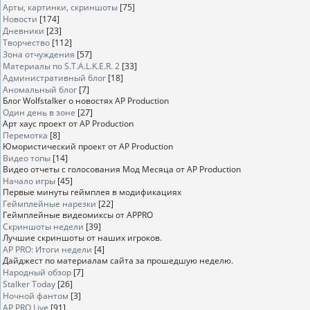
Арты, картинки, скриншоты
[75]
Новости
[174]
Дневники
[23]
Творчество
[112]
Зона отчуждения
[57]
Материалы по S.T.A.L.K.E.R. 2
[33]
Административный блог
[18]
Аномальный блог
[7]
Блог Wolfstalker о новостях AP Production
Один день в зоне
[27]
Арт хаус проект от AP Production
Перемотка
[8]
Юмористический проект от AP Production
Видео топы
[14]
Видео отчеты с голосования Мод Месяца от AP Production
Начало игры
[45]
Первые минуты геймплея в модификациях
Геймплейные нарезки
[22]
Геймплейные видеомиксы от APPRO
Скриншоты недели
[39]
Лучшие скриншоты от наших игроков.
AP PRO: Итоги недели
[4]
Дайджест по материалам сайта за прошедшую неделю.
Народный обзор
[7]
Stalker Today
[26]
Ночной фантом
[3]
AP PRO Live
[91]