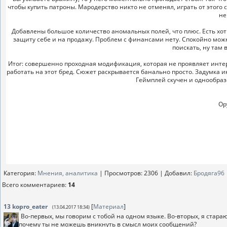
чтобы купить патроны. Мародерство никто не отменял, играть от этого 
не
Добавлены большое количество аномальных полей, что плюс. Есть хот
защиту себе и на продажу. Проблем с финансами нету. Спокойно можн
поискать, ну там 
Итог: совершенно проходная модификация, которая не проявляет интер
работать на этот бред. Сюжет раскрывается банально просто. Задумка ин
Геймплей скучен и однообраз
Ор
Категория
:
Мнения, аналитика
|
Просмотров
: 2306 |
Добавил
:
Бродяга96
Всего комментариев
:
14
13
kopro_eater
[
Материал
]
(13.04.2017 18:34)
Во-первых, мы говорим с тобой на одном языке. Во-вторых, я стара
почему ты не можешь вникнуть в смысл моих сообщений?