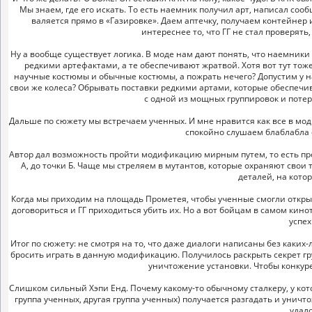
Мы знаем, где его искать. То есть наемник получил арт, написал со
валяется прямо в «Газировке». Даем аптечку, получаем контейнер 
интереснее то, что ГГ не стал проверять,
Ну а вообще существует логика. В моде нам дают понять, что наемник
редкими артефактами, а те обеспечивают жратвой. Хотя вот тут тож
научные костюмы и обычные костюмы, а пожрать нечего? Допустим у н
свои же колеса? Обрывать поставки редкими артами, которые обеспечив
с одной из мощных группировок и потер
Дальше по сюжету мы встречаем ученных. И мне нравится как все в мод
спокойно слушаем блаблабла 
Автор дал возможность пройти модификацию мирным путем, то есть прой
А, до точки Б. Чаще мы стреляем в мутантов, которые охраняют свои 
деталей, на кото
Когда мы приходим на площадь Прометея, чтобы ученные смогли открыт
договориться и ГГ приходиться убить их. Но а вот бойцам в самом кинот
успех
Итог по сюжету: не смотря на то, что даже диалоги написаны без каки
бросить играть в данную модификацию. Получилось раскрыть секрет гру
уничтожение установки. Чтобы конкуре
Слишком сильный Хэпи Енд. Почему какому-то обычному сталкеру, у кот
группа ученных, другая группа ученных) получается разгадать и уничто
удало