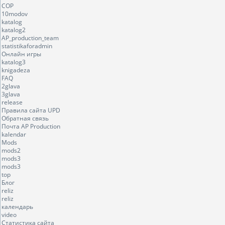
COP
10modov
katalog
katalog2
AP_production_team
statistikaforadmin
Онлайн игры
katalog3
knigadeza
FAQ
2glava
3glava
release
Правила сайта UPD
Обратная связь
Почта AP Production
kalendar
Mods
mods2
mods3
mods3
top
Блог
reliz
reliz
календарь
video
Статистика сайта