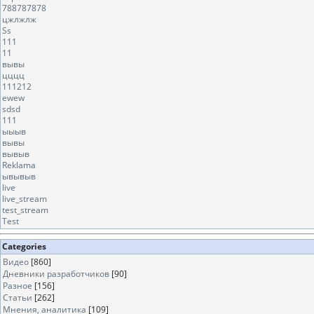
788787878
цжлжлж
Ss
111
11
вывы
цццц
111212
ewew
sdsd
111
ыыыв
вывы
вывыв
Reklama
ывывыв
live
live_stream
test_stream
Test
Categories
Видео
[860]
Дневники разработчиков
[90]
Разное
[156]
Статьи
[262]
Мнения, аналитика
[109]