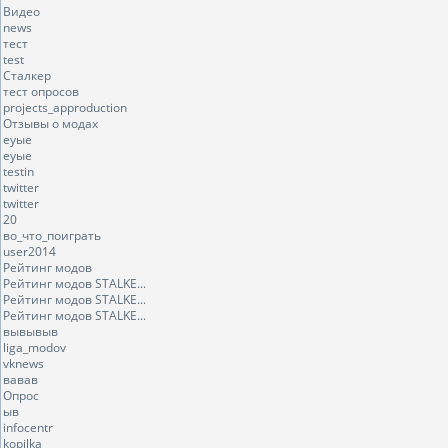
Видео
news
тест
test
Сталкер
тест опросов
projects_approduction
Отзывы о модах
еуые
еуые
testin
twitter
twitter
20
во_что_поиграть
user2014
Рейтинг модов
Рейтинг модов STALKE...
Рейтинг модов STALKE...
Рейтинг модов STALKE...
вывывыв
liga_modov
vknews
вавав
Опрос
ыв
infocentr
kopilka