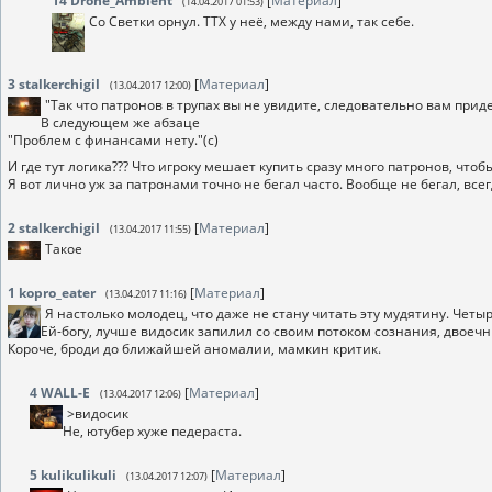
14
Drone_Ambient
[
Материал
]
(14.04.2017 01:53)
Со Светки орнул. ТТХ у неё, между нами, так себе.
3
stalkerchigil
[
Материал
]
(13.04.2017 12:00)
"Так что патронов в трупах вы не увидите, следовательно вам придет
В следующем же абзаце
"Проблем с финансами нету."(с)
И где тут логика??? Что игроку мешает купить сразу много патронов, чтоб
Я вот лично уж за патронами точно не бегал часто. Вообще не бегал, всег
2
stalkerchigil
[
Материал
]
(13.04.2017 11:55)
Такое
1
kopro_eater
[
Материал
]
(13.04.2017 11:16)
Я настолько молодец, что даже не стану читать эту мудятину. Четы
Ей-богу, лучше видосик запилил со своим потоком сознания, двоечн
Короче, броди до ближайшей аномалии, мамкин критик.
4
WALL-E
[
Материал
]
(13.04.2017 12:06)
>видосик
Не, ютубер хуже педераста.
5
kulikulikuli
[
Материал
]
(13.04.2017 12:07)