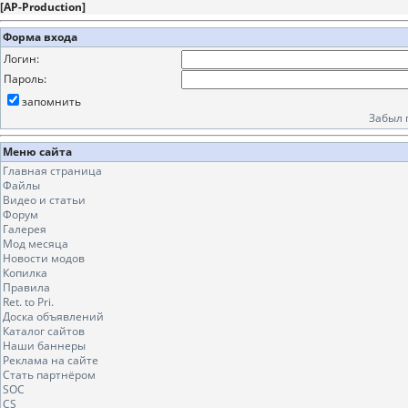
[
AP-Production
]
Форма входа
Логин:
Пароль:
запомнить
Забыл 
Меню сайта
Главная страница
Файлы
Видео и статьи
Форум
Галерея
Мод месяца
Новости модов
Копилка
Правила
Ret. to Pri.
Доска объявлений
Каталог сайтов
Наши баннеры
Реклама на сайте
Стать партнёром
SOC
CS