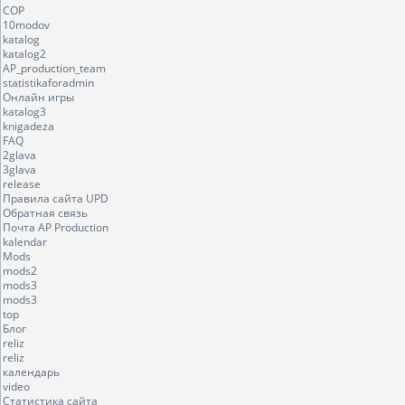
COP
10modov
katalog
katalog2
AP_production_team
statistikaforadmin
Онлайн игры
katalog3
knigadeza
FAQ
2glava
3glava
release
Правила сайта UPD
Обратная связь
Почта AP Production
kalendar
Mods
mods2
mods3
mods3
top
Блог
reliz
reliz
календарь
video
Статистика сайта