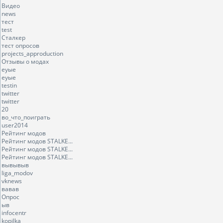
Видео
news
тест
test
Сталкер
тест опросов
projects_approduction
Отзывы о модах
еуые
еуые
testin
twitter
twitter
20
во_что_поиграть
user2014
Рейтинг модов
Рейтинг модов STALKE...
Рейтинг модов STALKE...
Рейтинг модов STALKE...
вывывыв
liga_modov
vknews
вавав
Опрос
ыв
infocentr
kopilka