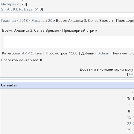
Интервью
[23]
S.T.A.L.K.E.R.: DayZ RP
[3]
Главная
»
2018
»
Январь
»
20
» Время Альянса 3. Связь Времен - Премьер
Время Альянса 3. Связь Времен - Премьерный стрим
Категория
:
AP PRO Live
|
Просмотров
: 1500 |
Добавил
:
Аdmin
|
Рейтинг
:
5.
Всего комментариев
:
0
Добавлять комментарии могут
[
Ре
Calendar
«
Пн
1
8
15
22
29