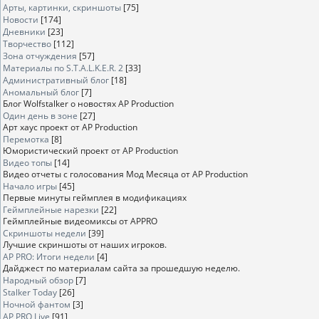
Арты, картинки, скриншоты
[75]
Новости
[174]
Дневники
[23]
Творчество
[112]
Зона отчуждения
[57]
Материалы по S.T.A.L.K.E.R. 2
[33]
Административный блог
[18]
Аномальный блог
[7]
Блог Wolfstalker о новостях AP Production
Один день в зоне
[27]
Арт хаус проект от AP Production
Перемотка
[8]
Юмористический проект от AP Production
Видео топы
[14]
Видео отчеты с голосования Мод Месяца от AP Production
Начало игры
[45]
Первые минуты геймплея в модификациях
Геймплейные нарезки
[22]
Геймплейные видеомиксы от APPRO
Скриншоты недели
[39]
Лучшие скриншоты от наших игроков.
AP PRO: Итоги недели
[4]
Дайджест по материалам сайта за прошедшую неделю.
Народный обзор
[7]
Stalker Today
[26]
Ночной фантом
[3]
AP PRO Live
[91]