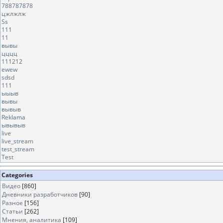
788787878
цжлжлж
Ss
111
11
вывы
цццц
111212
ewew
sdsd
111
ыыыв
вывы
вывыв
Reklama
ывывыв
live
live_stream
test_stream
Test
Categories
Видео
[860]
Дневники разработчиков
[90]
Разное
[156]
Статьи
[262]
Мнения, аналитика
[109]