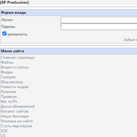
[
AP-Production
]
Форма входа
Логин:
Пароль:
запомнить
Забыл 
Меню сайта
Главная страница
Файлы
Видео и статьи
Форум
Галерея
Мод месяца
Новости модов
Копилка
Правила
Ret. to Pri.
Доска объявлений
Каталог сайтов
Наши баннеры
Реклама на сайте
Стать партнёром
SOC
CS