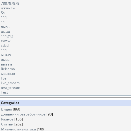
788787878
цжлжлж
Ss
111
11
вывы
цццц
111212
ewew
sdsd
111
ыыыв
вывы
вывыв
Reklama
ывывыв
live
live_stream
test_stream
Test
Categories
Видео
[860]
Дневники разработчиков
[90]
Разное
[156]
Статьи
[262]
Мнения, аналитика
[109]