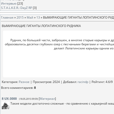
Интервью
[23]
S.T.A.L.K.E.R.: DayZ RP
[3]
Главная
»
2015
»
Май
»
13
» ВЫМИРАЮЩИЕ ГИГАНТЫ ЛОПАТИНСКОГО РУ
ВЫМИРАЮЩИЕ ГИГАНТЫ ЛОПАТИНСКОГО РУДНИКА
Рудник, по большей части, заброшен, а многие старые карьеры и д
образовались десятки глубоких озер с песчаными берегами и чистейшей
делает Лопатинские карьеры одним из
Категория
:
Разное
|
Просмотров
: 2024 |
Добавил
:
racindp
|
Рейтинг
:
4.6
/
9
Всего комментариев
:
8
8
UX-3000
[
Материал
]
(18.05.2015 09:59)
Такие модели достаточно сложные - по сравнению с карьерной ма