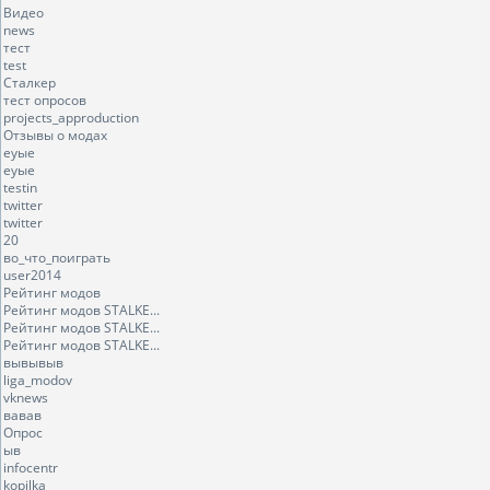
Видео
news
тест
test
Сталкер
тест опросов
projects_approduction
Отзывы о модах
еуые
еуые
testin
twitter
twitter
20
во_что_поиграть
user2014
Рейтинг модов
Рейтинг модов STALKE...
Рейтинг модов STALKE...
Рейтинг модов STALKE...
вывывыв
liga_modov
vknews
вавав
Опрос
ыв
infocentr
kopilka