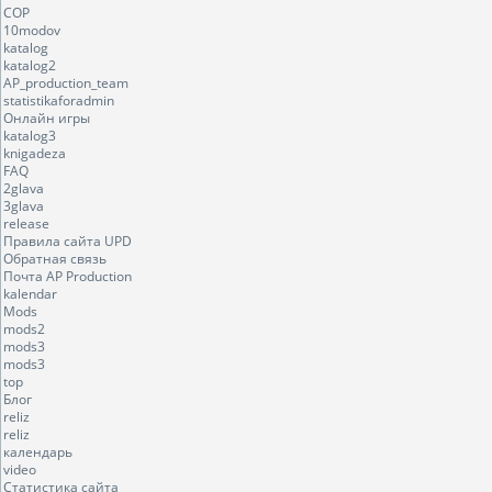
COP
10modov
katalog
katalog2
AP_production_team
statistikaforadmin
Онлайн игры
katalog3
knigadeza
FAQ
2glava
3glava
release
Правила сайта UPD
Обратная связь
Почта AP Production
kalendar
Mods
mods2
mods3
mods3
top
Блог
reliz
reliz
календарь
video
Статистика сайта