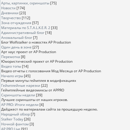
Арты, картинки, скриншоты
[75]
Новости
[174]
Дневники
[23]
Творчество
[112]
Зона отчуждения
[57]
Материалы по S.T.A.L.K.E.R. 2
[33]
Административный блог
[18]
Аномальный блог
[7]
Блог Wolfstalker о новостях AP Production
Один день в зоне
[27]
Арт хаус проект от AP Production
Перемотка
[8]
Юмористический проект от AP Production
Видео топы
[14]
Видео отчеты с голосования Мод Месяца от AP Production
Начало игры
[45]
Первые минуты геймплея в модификациях
Геймплейные нарезки
[22]
Геймплейные видеомиксы от APPRO
Скриншоты недели
[39]
Лучшие скриншоты от наших игроков.
AP PRO: Итоги недели
[4]
Дайджест по материалам сайта за прошедшую неделю.
Народный обзор
[7]
Stalker Today
[26]
Ночной фантом
[3]
AP PRO Live
[91]