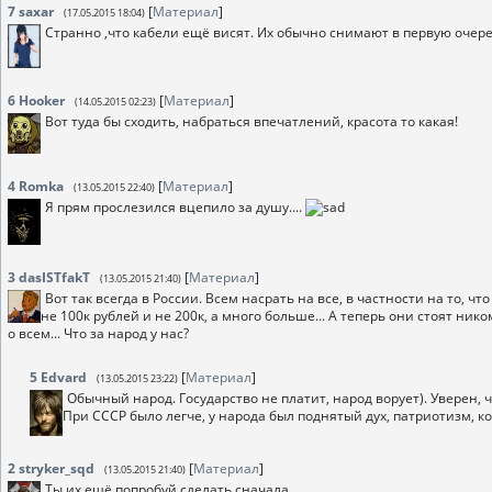
7
saxar
[
Материал
]
(17.05.2015 18:04)
Странно ,что кабели ещё висят. Их обычно снимают в первую очер
6
Hooker
[
Материал
]
(14.05.2015 02:23)
Вот туда бы сходить, набраться впечатлений, красота то какая!
4
Romka
[
Материал
]
(13.05.2015 22:40)
Я прям прослезился вцепило за душу....
3
dasISTfakT
[
Материал
]
(13.05.2015 21:40)
Вот так всегда в России. Всем насрать на все, в частности на то, 
не 100к рублей и не 200к, а много больше... А теперь они стоят ник
о всем... Что за народ у нас?
5
Edvard
[
Материал
]
(13.05.2015 23:22)
Обычный народ. Государство не платит, народ ворует). Уверен, 
При СССР было легче, у народа был поднятый дух, патриотизм, к
2
stryker_sqd
[
Материал
]
(13.05.2015 21:40)
Ты их ещё попробуй сделать сначала.