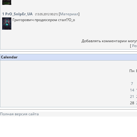
1
PrO_SnIpEr_UA
[
Материал
]
(13.05.2012 00:21)
Григорович продюсером стал!?O_o
Добавлять комментарии могут
[
Ре
Calendar
Пн
7
14
21
28
Полная версия сайта