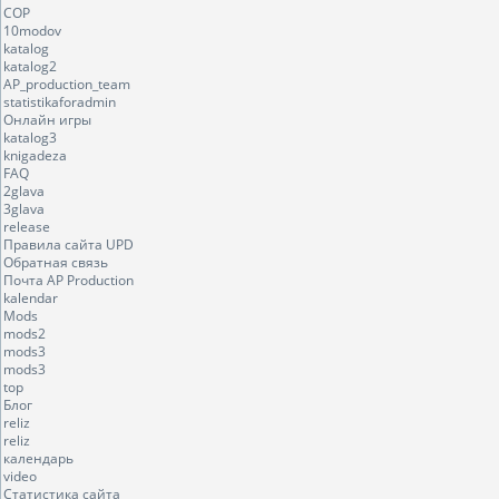
COP
10modov
katalog
katalog2
AP_production_team
statistikaforadmin
Онлайн игры
katalog3
knigadeza
FAQ
2glava
3glava
release
Правила сайта UPD
Обратная связь
Почта AP Production
kalendar
Mods
mods2
mods3
mods3
top
Блог
reliz
reliz
календарь
video
Статистика сайта