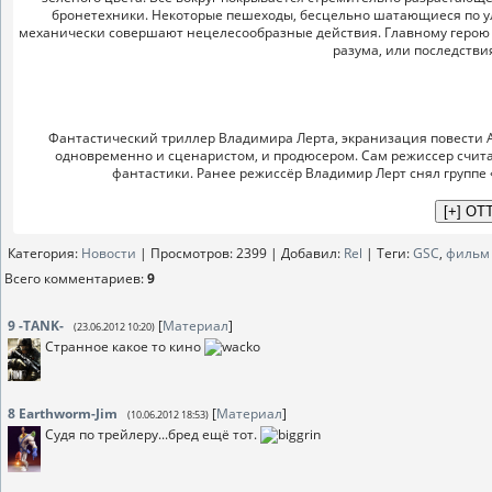
бронетехники. Некоторые пешеходы, бесцельно шатающиеся по ул
механически совершают нецелесообразные действия. Главному герою 
разума, или последстви
Фантастический триллер Владимира Лерта, экранизация повести Ан
одновременно и сценаристом, и продюсером. Сам режиссер считае
фантастики. Ранее режиссёр Владимир Лерт снял группе 
Категория
:
Новости
|
Просмотров
: 2399 |
Добавил
:
Rel
|
Теги
:
GSC
,
фильм
Всего комментариев
:
9
9
-TANK-
[
Материал
]
(23.06.2012 10:20)
Странное какое то кино
8
Earthworm-Jim
[
Материал
]
(10.06.2012 18:53)
Судя по трейлеру...бред ещё тот.