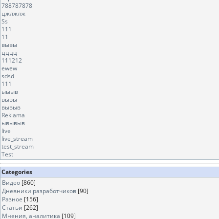
788787878
цжлжлж
Ss
111
11
вывы
цццц
111212
ewew
sdsd
111
ыыыв
вывы
вывыв
Reklama
ывывыв
live
live_stream
test_stream
Test
Categories
Видео
[860]
Дневники разработчиков
[90]
Разное
[156]
Статьи
[262]
Мнения, аналитика
[109]