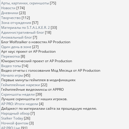
Арты, картинки, скриншоты
[75]
Новости
[174]
Дневники
[23]
Творчество
[112]
Зона отчуждения
[57]
Материалы по S.T.A.L.K.E.R. 2
[33]
Административный блог
[18]
Аномальный блог
[7]
Блог Wolfstalker о новостях AP Production
Один день в зоне
[27]
Арт хаус проект от AP Production
Перемотка
[8]
Юмористический проект от AP Production
Видео топы
[14]
Видео отчеты с голосования Мод Месяца от AP Production
Начало игры
[45]
Первые минуты геймплея в модификациях
Геймплейные нарезки
[22]
Геймплейные видеомиксы от APPRO
Скриншоты недели
[39]
Лучшие скриншоты от наших игроков.
AP PRO: Итоги недели
[4]
Дайджест по материалам сайта за прошедшую неделю.
Народный обзор
[7]
Stalker Today
[26]
Ночной фантом
[3]
AP PRO Live
[91]