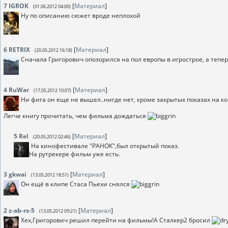
7
IGROK
[
Материал
]
(01.06.2012 04:00)
Ну по описанию сюжет вроде неплохой
6
RETRIX
[
Материал
]
(20.05.2012 16:18)
Сначала Григорович опозорился на пол европы в игрострое, а тепер
4
RuWar
[
Материал
]
(17.05.2012 10:07)
Ни фига он еще не вышел..нигде нет, кроме закрытых показах на ко
Легче книгу прочитать, чем фильма дождаться
5
Rel
[
Материал
]
(20.05.2012 02:46)
На кинофестивале "РАНОК",был открытый показ.
На рутрекере фильм уже есть.
3
gkwai
[
Материал
]
(13.05.2012 18:51)
Он ещё в клипе Стаса Пьехи снялся
2
z-ab-rs-5
[
Материал
]
(13.05.2012 09:21)
Хех,Григорович решил перейти на фильмы!А Сталкер2 бросил