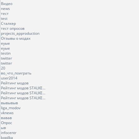
Видео
news
тест
test
Сталкер
тест опросов
projects_approduction
Отзывы о модах
еуые
еуые
testin
twitter
twitter
20
во_что_поиграть
user2014
Рейтинг модов
Рейтинг модов STALKE...
Рейтинг модов STALKE...
Рейтинг модов STALKE...
вывывыв
liga_modov
vknews
вавав
Опрос
ыв
infocentr
kopilka