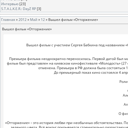
Интервью
[23]
S.T.A.L.K.E.R.: DayZ RP
[3]
Главная
»
2012
»
Май
»
12
» Вышел фильм «Отторжение»
Вышел фильм «Отторжение»
Вышел фильм с участием Сергея Бабкина под названием 
Премьера фильма неоднократно переносилась. Первой датой был май
фильм был представлен на киевском кинофестивале «Молодость» (27 ок
отменена. Премьера в РФ должна была состояться 1
До премьерный показ кино состоялся 4 апр
Роли
Ал
Аг
О фи
«Отторжение» – это история любви при необычных обстоятельствах. По
зеленого цвета. Всё вокруг покрывается стремительно разрастающ