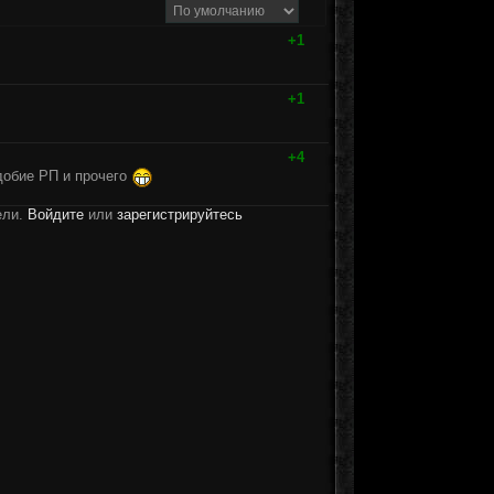
+1
+1
+4
добие РП и прочего
ели.
Войдите
или
зарегистрируйтесь