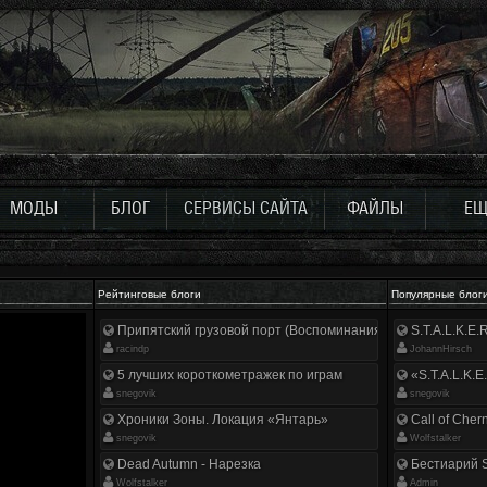
МОДЫ
БЛОГ
СЕРВИСЫ САЙТА
ФАЙЛЫ
ЕЩ
Рейтинговые блоги
Популярные блог
Припятский грузовой порт (Воспоминания ликвидатора)
S.T.A.L.K.E
racindp
JohannHirsch
5 лучших короткометражек по играм
«S.T.A.L.K.E
snegovik
snegovik
Хроники Зоны. Локация «Янтарь»
Call of Cher
snegovik
Wolfstalker
Dead Autumn - Нарезка
Бестиарий S
Wolfstalker
Аdmin