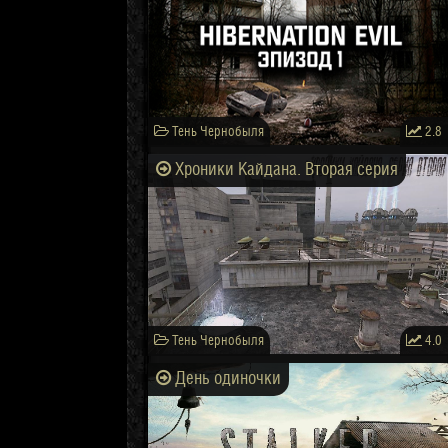
Тень Чернобыля
2.8
Хроники Кайдана. Вторая серия
Тень Чернобыля
4.0
День одиночки