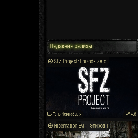
Недавние релизы
SFZ Project: Episode Zero
Тень Чернобыля
4.8
Hibernation Evil - Эпизод I