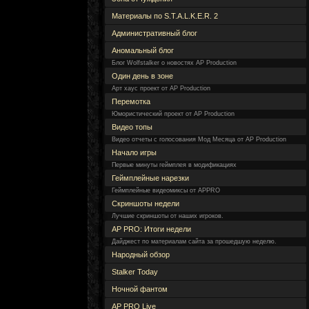
Материалы по S.T.A.L.K.E.R. 2
Административный блог
Аномальный блог
Блог Wolfstalker о новостях AP Production
Один день в зоне
Арт хаус проект от AP Production
Перемотка
Юмористический проект от AP Production
Видео топы
Видео отчеты с голосования Мод Месяца от AP Production
Начало игры
Первые минуты геймплея в модификациях
Геймплейные нарезки
Геймплейные видеомиксы от APPRO
Скриншоты недели
Лучшие скриншоты от наших игроков.
AP PRO: Итоги недели
Дайджест по материалам сайта за прошедшую неделю.
Народный обзор
Stalker Today
Ночной фантом
AP PRO Live