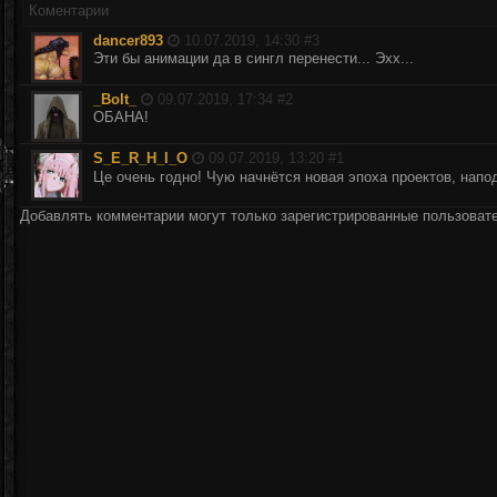
Коментарии
dancer893
10.07.2019, 14:30 #
3
Эти бы анимации да в сингл перенести... Эхх...
_Bolt_
09.07.2019, 17:34 #
2
ОБАНА!
S_E_R_H_I_O
09.07.2019, 13:20 #
1
Це очень годно! Чую начнётся новая эпоха проектов, напо
Добавлять комментарии могут только зарегистрированные пользоват