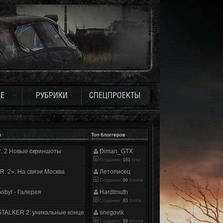
Е
РУБРИКИ
СПЕЦПРОЕКТЫ
и
Топ блоггеров
.R. 2 Новые скриншоты
Diman_GTX
Созданно:
161
блог
.R. 2». На связи Москва
Летописец
Созданно:
96
блогов
nobyl - Галерея
Hardtmuth
Созданно:
83
блога
TALKER 2: уникальные концепт-арты
snegovik
Созданно:
68
блогов