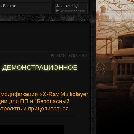
ь Вонючки
stalkerchigil
Созданно:
62
блога
882
08.07.2019
» - ДЕМОНСТРАЦИОННОЕ
модификации «X-Ray Multiplayer
ции для ПП и "Безопасный
трелять и прицеливаться.