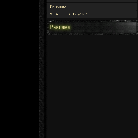
Интервью
S.T.A.L.K.E.R.: DayZ RP
Реклама