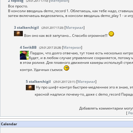
2
topdog
[
Материал
]
(29.01.2017 17:10)
Все просто.
В консоли вводишь demo_record 1. Облетаешь, как тебе надо, ставишь 
затем включаешь видеозапись, в консоли вводишь demo_play 1 - и игр
3
stalkerchigil
[
Материал
]
(29.01.2017 17:20)
Вон оно как всё запутано... Спасибо огромное!!!
4
SerikBB
[
Материал
]
(29.01.2017 20:28)
Пардон, что долго отвечаю, тут тоже есть несколько хитро
будет, и в любом случае управление сохраняется, потому 
в этом ролике. Для плавного движения камеры используй стре
контрл. Удачных съемок
5
stalkerchigil
[
Материал
]
(29.01.2017 23:11)
Ну про шифт-контрл быстрее-медленнее это я знаю, эт
красной надписи почему-то, даже с demo_record Парадок
Добавлять комментарии могут
[
Ре
Calendar
«