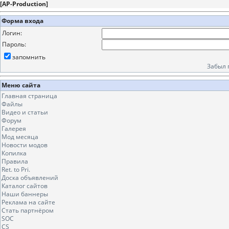
[
AP-Production
]
Форма входа
Логин:
Пароль:
запомнить
Забыл 
Меню сайта
Главная страница
Файлы
Видео и статьи
Форум
Галерея
Мод месяца
Новости модов
Копилка
Правила
Ret. to Pri.
Доска объявлений
Каталог сайтов
Наши баннеры
Реклама на сайте
Стать партнёром
SOC
CS