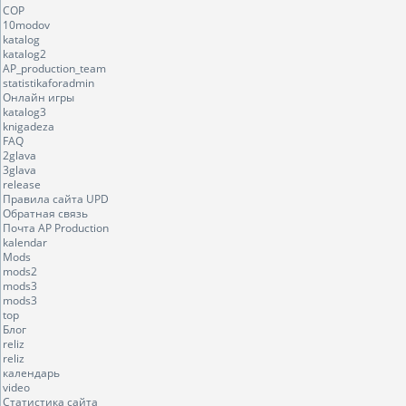
COP
10modov
katalog
katalog2
AP_production_team
statistikaforadmin
Онлайн игры
katalog3
knigadeza
FAQ
2glava
3glava
release
Правила сайта UPD
Обратная связь
Почта AP Production
kalendar
Mods
mods2
mods3
mods3
top
Блог
reliz
reliz
календарь
video
Статистика сайта