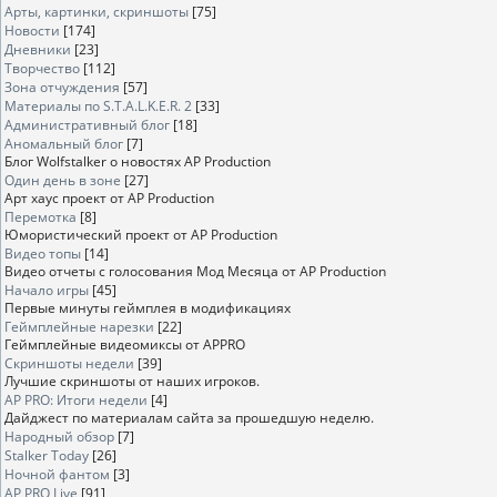
Арты, картинки, скриншоты
[75]
Новости
[174]
Дневники
[23]
Творчество
[112]
Зона отчуждения
[57]
Материалы по S.T.A.L.K.E.R. 2
[33]
Административный блог
[18]
Аномальный блог
[7]
Блог Wolfstalker о новостях AP Production
Один день в зоне
[27]
Арт хаус проект от AP Production
Перемотка
[8]
Юмористический проект от AP Production
Видео топы
[14]
Видео отчеты с голосования Мод Месяца от AP Production
Начало игры
[45]
Первые минуты геймплея в модификациях
Геймплейные нарезки
[22]
Геймплейные видеомиксы от APPRO
Скриншоты недели
[39]
Лучшие скриншоты от наших игроков.
AP PRO: Итоги недели
[4]
Дайджест по материалам сайта за прошедшую неделю.
Народный обзор
[7]
Stalker Today
[26]
Ночной фантом
[3]
AP PRO Live
[91]