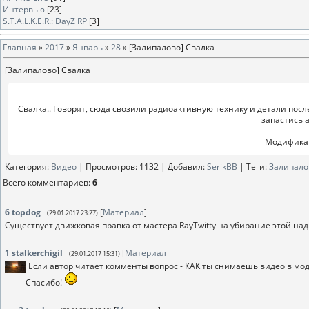
Интервью
[23]
S.T.A.L.K.E.R.: DayZ RP
[3]
Главная
»
2017
»
Январь
»
28
» [Залипалово] Свалка
[Залипалово] Свалка
Свалка.. Говорят, сюда свозили радиоактивную технику и детали после
запастись 
Модификаци
Категория
:
Видео
|
Просмотров
: 1132 |
Добавил
:
SerikBB
|
Теги
:
Залипало
Всего комментариев
:
6
6
topdog
[
Материал
]
(29.01.2017 23:27)
Существует движковая правка от мастера RayTwitty на убирание этой над
1
stalkerchigil
[
Материал
]
(29.01.2017 15:31)
Если автор читает комменты вопрос - КАК ты снимаешь видео в мо
Спасибо!