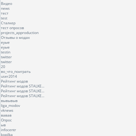
Видео
news
тест
test
Сталкер
тест опросов
projects_approduction
Отзывы о модах
еуые
еуые
testin
twitter
twitter
20
во_что_поиграть
user2014
Рейтинг модов
Рейтинг модов STALKE...
Рейтинг модов STALKE...
Рейтинг модов STALKE...
вывывыв
liga_modov
vknews
вавав
Опрос
ыв
infocentr
kopilka