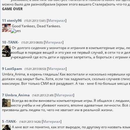
можно было для разнообразия (кроме этого вашего Сталера)хоть что-то д
GAME OVER
11
stenly96
[
Материал
]
(15.01.2013 13:41)
Good Yankees, Dead Yankees.
10
-TANK-
[
Материал
]
(15.01.2013 08:05)
От долгого сидения у монитора и играния в компьютерные игры, лю
вообще в порядке вещей и это уже не первый случай, в сети то и д
учреждений где есть дети и оружие запретить, а бороться с играми
9
LastSpam
[
Материал
]
(15.01.2013 00:53)
Umbra_Anima, в корень глядишь! Как воспитали и насколько нервишки 
должен ход закрыт быть. Хотя, если так задуматься, сколько случаев спи
максимум. Вот только СМИ всё раздувает. А так - мне б по-больше мясца
7
Umbra_Anima
[
Материал
]
(14.01.2013 21:49)
Всегда во всём виноваты компьютерные игры. Я общался с людьми, 
места учёбы и не убивают никого, вполне адеватные личности. Всё з
призваны дать людям то, чего не хватает им в реальной жизни.
5
-TANK-
[
Материал
]
(14.01.2013 14:26)
А мне вот не понятно, как этот выродок, по другому его назвать яз