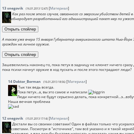
13
snegovik
[
Материал
]
(16.01.2013 12:47)
Как раз после этого случая, связанного со зверским убийством детей
обнародует разработанный его администрацией пакет мер по ужест
А также уже вчера 15 января Губернатор американского штата Нью-Йорк 
граждан на личное оружие.
Зашевелились наконец-то, пока петух в задницу не клюнет ничего сразу д
пока психи начнут оружие в ход пускать и после этого пострадают люди?
14
Doktor_Borman
[
Материал
]
(16.01.2013 18:56)
Тык так ведь всегда.
Пока петух...а, вы это самое и написали
Люди ничего не будут серьезно делать, пока конкретной...э...взбу
Наша вечная проблема
12
snegovik
[
Материал
]
(15.01.2013 17:14)
Достали вы со своими советами! Один в файлах только что усирался,
советами. Посмотри в "источнике", там всё указано и я такой херн
указываю, а вам лиж-бы быстрее написать и показать какие вы здес