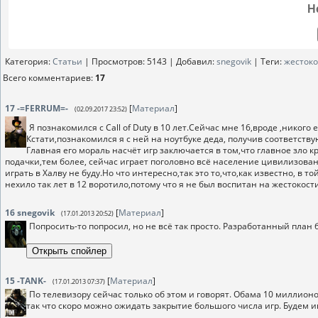
Н
Категория
:
Статьи
|
Просмотров
: 5143 |
Добавил
:
snegovik
|
Теги
:
жестоко
Всего комментариев
:
17
17
-=FERRUM=-
[
Материал
]
(02.09.2017 23:52)
Я познакомился с Call of Duty в 10 лет.Сейчас мне 16,вроде ,никого
Кстати,познакомился я с ней на ноутбуке деда, получив соответст
Главная его мораль насчёт игр заключается в том,что главное зло к
подачки,тем более, сейчас играет поголовно всё население цивилизованн
играть в Халву не буду.Но что интересно,так это то,что,как известно, в
нехило так лет в 12 воротило,потому что я не был воспитан на жестокости
16
snegovik
[
Материал
]
(17.01.2013 20:52)
Попросить-то попросил, но не всё так просто. Разработанный план б
15
-TANK-
[
Материал
]
(17.01.2013 07:37)
По телевизору сейчас только об этом и говорят. Обама 10 миллион
так что скоро можно ожидать закрытие большого числа игр. Будем и