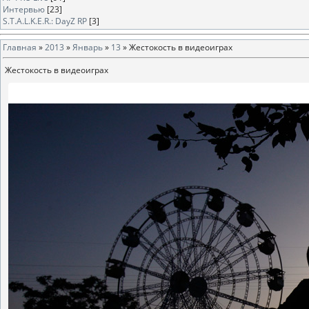
Интервью
[23]
S.T.A.L.K.E.R.: DayZ RP
[3]
Главная
»
2013
»
Январь
»
13
» Жестокость в видеоиграх
Жестокость в видеоиграх