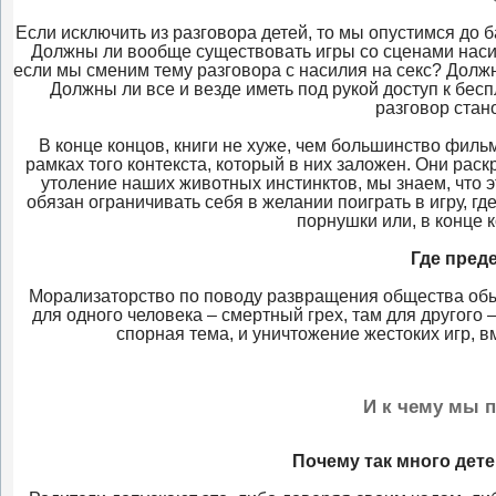
Если исключить из разговора детей, то мы опустимся до 
Должны ли вообще существовать игры со сценами насил
если мы сменим тему разговора с насилия на секс? Должн
Должны ли все и везде иметь под рукой доступ к бес
разговор стан
В конце концов, книги не хуже, чем большинство фил
рамках того контекста, который в них заложен. Они рас
утоление наших животных инстинктов, мы знаем, что э
обязан ограничивать себя в желании поиграть в игру, г
порнушки или, в конце 
Где преде
Морализаторство по поводу развращения общества обыч
для одного человека – смертный грех, там для другого
спорная тема, и уничтожение жестоких игр, в
И к чему мы 
Почему так много дете