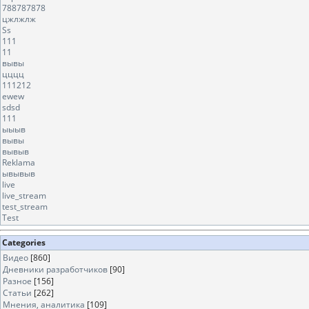
788787878
цжлжлж
Ss
111
11
вывы
цццц
111212
ewew
sdsd
111
ыыыв
вывы
вывыв
Reklama
ывывыв
live
live_stream
test_stream
Test
Categories
Видео
[860]
Дневники разработчиков
[90]
Разное
[156]
Статьи
[262]
Мнения, аналитика
[109]