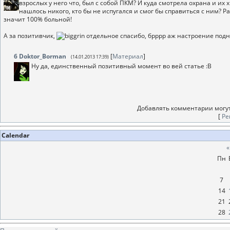
взрослых у него что, был с собой ПКМ? И куда смотрела охрана и их
нашлось никого, кто бы не испугался и смог бы справиться с ним? Ра
значит 100% больной!
А за позитивчик,
отдельное спасибо, брррр аж настроение подн
6
Doktor_Borman
[
Материал
]
(14.01.2013 17:39)
Ну да, единственный позитивный момент во вей статье :В
Добавлять комментарии могут
[
Ре
Calendar
«
Пн
7
14
21
28