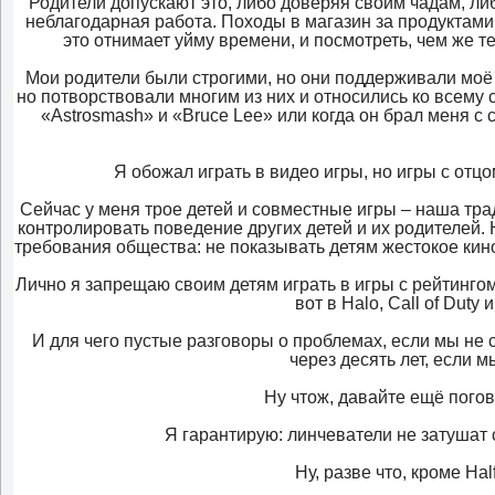
Родители допускают это, либо доверяя своим чадам, либ
неблагодарная работа. Походы в магазин за продуктами, 
это отнимает уйму времени, и посмотреть, чем же 
Мои родители были строгими, но они поддерживали моё 
но потворствовали многим из них и относились ко всему 
«Astrosmash» и «Bruce Lee» или когда он брал меня с
Я обожал играть в видео игры, но игры с отцо
Сейчас у меня трое детей и совместные игры – наша тр
контролировать поведение других детей и их родителей.
требования общества: не показывать детям жестокое кино
Лично я запрещаю своим детям играть в игры с рейтингом 
вот в Halo, Call of Duty 
И для чего пустые разговоры о проблемах, если мы не 
через десять лет, если 
Ну чтож, давайте ещё погов
Я гарантирую: линчеватели не затушат 
Ну, разве что, кроме Half