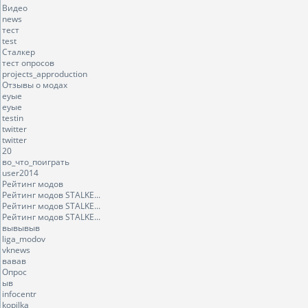
Видео
news
тест
test
Сталкер
тест опросов
projects_approduction
Отзывы о модах
еуые
еуые
testin
twitter
twitter
20
во_что_поиграть
user2014
Рейтинг модов
Рейтинг модов STALKE...
Рейтинг модов STALKE...
Рейтинг модов STALKE...
вывывыв
liga_modov
vknews
вавав
Опрос
ыв
infocentr
kopilka