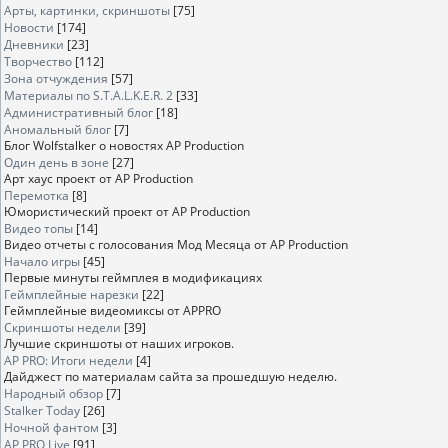
Арты, картинки, скриншоты
[75]
Новости
[174]
Дневники
[23]
Творчество
[112]
Зона отчуждения
[57]
Материалы по S.T.A.L.K.E.R. 2
[33]
Административный блог
[18]
Аномальный блог
[7]
Блог Wolfstalker о новостях AP Production
Один день в зоне
[27]
Арт хаус проект от AP Production
Перемотка
[8]
Юмористический проект от AP Production
Видео топы
[14]
Видео отчеты с голосования Мод Месяца от AP Production
Начало игры
[45]
Первые минуты геймплея в модификациях
Геймплейные нарезки
[22]
Геймплейные видеомиксы от APPRO
Скриншоты недели
[39]
Лучшие скриншоты от наших игроков.
AP PRO: Итоги недели
[4]
Дайджест по материалам сайта за прошедшую неделю.
Народный обзор
[7]
Stalker Today
[26]
Ночной фантом
[3]
AP PRO Live
[91]