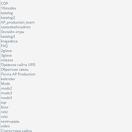
COP
10modov
katalog
katalog2
AP_production_team
statistikaforadmin
Онлайн игры
katalog3
knigadeza
FAQ
2glava
3glava
release
Правила сайта UPD
Обратная связь
Почта AP Production
kalendar
Mods
mods2
mods3
mods3
top
Блог
reliz
reliz
календарь
video
Статистика сайта