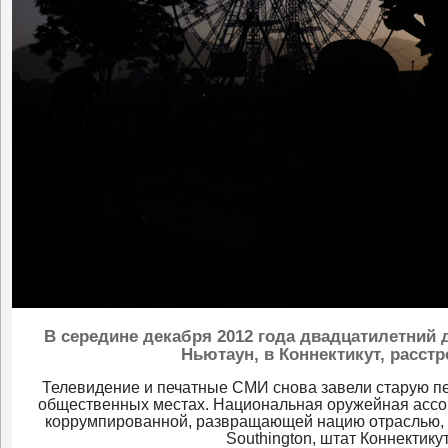
В середине декабря 2012 года двадцатилетний
Ньютаун, в Коннектикут, расст
Телевидение и печатные СМИ снова завели старую пе
общественных местах. Национальная оружейная ассо
коррумпированной, развращающей нацию отраслью, ко
Southington, штат Коннектику