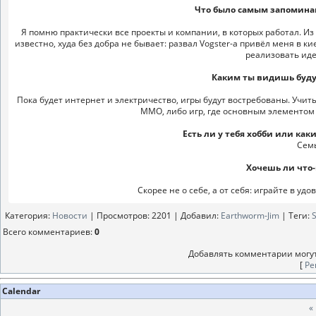
Что было самым запомина
Я помню практически все проекты и компании, в которых работал. Из яр
известно, худа без добра не бывает: развал Vogster-а привёл меня в ки
реализовать иде
Каким ты видишь буд
Пока будет интернет и электричество, игры будут востребованы. Учит
ММО, либо игр, где основным элементом 
Есть ли у тебя хобби или ка
Семь
Хочешь ли что-
Скорее не о себе, а от себя: играйте в у
Категория
:
Новости
|
Просмотров
: 2201 |
Добавил
:
Earthworm-Jim
|
Теги
:
Всего комментариев
:
0
Добавлять комментарии могут
[
Ре
Calendar
«