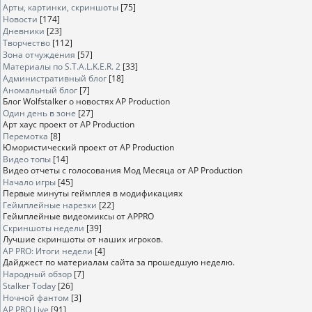
Арты, картинки, скриншоты
[75]
Новости
[174]
Дневники
[23]
Творчество
[112]
Зона отчуждения
[57]
Материалы по S.T.A.L.K.E.R. 2
[33]
Административный блог
[18]
Аномальный блог
[7]
Блог Wolfstalker о новостях AP Production
Один день в зоне
[27]
Арт хаус проект от AP Production
Перемотка
[8]
Юмористический проект от AP Production
Видео топы
[14]
Видео отчеты с голосования Мод Месяца от AP Production
Начало игры
[45]
Первые минуты геймплея в модификациях
Геймплейные нарезки
[22]
Геймплейные видеомиксы от APPRO
Скриншоты недели
[39]
Лучшие скриншоты от наших игроков.
AP PRO: Итоги недели
[4]
Дайджест по материалам сайта за прошедшую неделю.
Народный обзор
[7]
Stalker Today
[26]
Ночной фантом
[3]
AP PRO Live
[91]