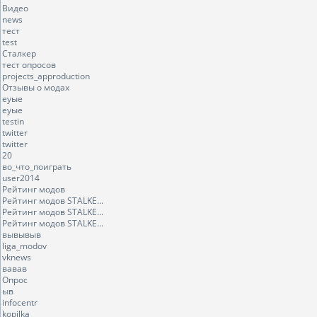
Видео
news
тест
test
Сталкер
тест опросов
projects_approduction
Отзывы о модах
еуые
еуые
testin
twitter
twitter
20
во_что_поиграть
user2014
Рейтинг модов
Рейтинг модов STALKE...
Рейтинг модов STALKE...
Рейтинг модов STALKE...
вывывыв
liga_modov
vknews
вавав
Опрос
ыв
infocentr
kopilka