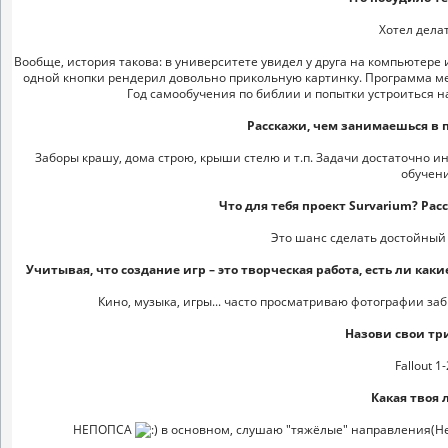
Хотел дела
Вообще, история такова: в университете увидел у друга на компьютере
одной кнопки рендерил довольно прикольную картинку. Программа меня
Год самообучения по библии и попытки устроиться на 
Расскажи, чем занимаешься в 
Заборы крашу, дома строю, крыши стелю и т.п. Задачи достаточно и
обучени
Что для тебя проект Survarium? Рас
Это шанс сделать достойный 
Учитывая, что создание игр – это творческая работа, есть ли как
Кино, музыка, игры... часто просматриваю фотографии з
Назови свои тр
Fallout 1
Какая твоя
НЕПОПСА
в основном, слушаю "тяжёлые" направления(Heav