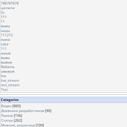
788787878
цжлжлж
Ss
111
11
вывы
цццц
111212
ewew
sdsd
111
ыыыв
вывы
вывыв
Reklama
ывывыв
live
live_stream
test_stream
Test
Categories
Видео
[860]
Дневники разработчиков
[90]
Разное
[156]
Статьи
[262]
Мнения, аналитика
[109]