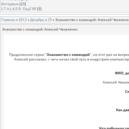
Интервью
[23]
S.T.A.L.K.E.R.: DayZ RP
[3]
Главная
»
2012
»
Декабрь
»
25
» Знакомство с командой: Алексей Чекаленк
Знакомство с командой: Алексей Чекаленко
Продолжение серии "
Знакомство с командой
", на этот раз на вопр
Алексей рассказал, с чего начал свой путь в индустрию компьютерн
ФИО, д
Алексей Чекален
Ск
Как да
Что побудило те