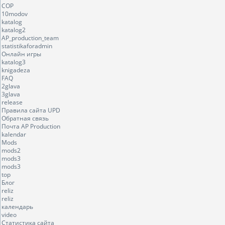
COP
10modov
katalog
katalog2
AP_production_team
statistikaforadmin
Онлайн игры
katalog3
knigadeza
FAQ
2glava
3glava
release
Правила сайта UPD
Обратная связь
Почта AP Production
kalendar
Mods
mods2
mods3
mods3
top
Блог
reliz
reliz
календарь
video
Статистика сайта