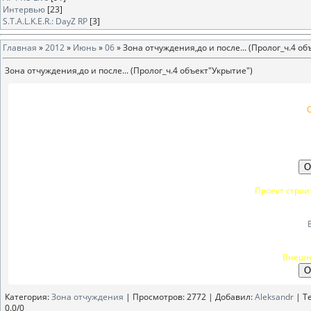
Интервью
[23]
S.T.A.L.K.E.R.: DayZ RP
[3]
Главная
»
2012
»
Июнь
»
06
» Зона отчуждения,до и после... (Пролог_ч.4 об
Зона отчуждения,до и после... (Пролог_ч.4 объект"Укрытие")
Проект строи
Внешни
Категория
:
Зона отчуждения
|
Просмотров
: 2772 |
Добавил
:
Aleksandr
|
Т
0.0
/
0