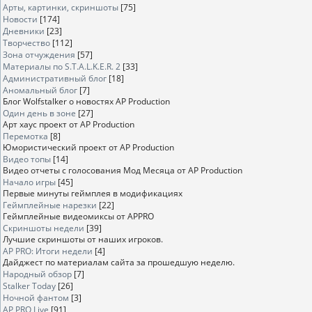
Арты, картинки, скриншоты
[75]
Новости
[174]
Дневники
[23]
Творчество
[112]
Зона отчуждения
[57]
Материалы по S.T.A.L.K.E.R. 2
[33]
Административный блог
[18]
Аномальный блог
[7]
Блог Wolfstalker о новостях AP Production
Один день в зоне
[27]
Арт хаус проект от AP Production
Перемотка
[8]
Юмористический проект от AP Production
Видео топы
[14]
Видео отчеты с голосования Мод Месяца от AP Production
Начало игры
[45]
Первые минуты геймплея в модификациях
Геймплейные нарезки
[22]
Геймплейные видеомиксы от APPRO
Скриншоты недели
[39]
Лучшие скриншоты от наших игроков.
AP PRO: Итоги недели
[4]
Дайджест по материалам сайта за прошедшую неделю.
Народный обзор
[7]
Stalker Today
[26]
Ночной фантом
[3]
AP PRO Live
[91]