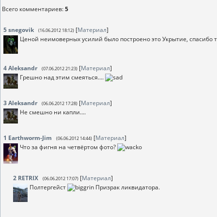
Всего комментариев
:
5
5
snegovik
[
Материал
]
(16.06.2012 18:12)
Ценой неимоверных усилий было построено это Укрытие, спасибо т
4
Aleksandr
[
Материал
]
(07.06.2012 21:23)
Грешно над этим смеяться....
3
Aleksandr
[
Материал
]
(06.06.2012 17:28)
Не смешно ни капли....
1
Earthworm-Jim
[
Материал
]
(06.06.2012 14:44)
Что за фигня на четвёртом фото?
2
RETRIX
[
Материал
]
(06.06.2012 17:07)
Полтергейст
Призрак ликвидатора.