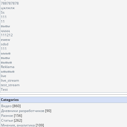
788787878
цжлжлж
Ss
111
11
вывы
цццц
111212
ewew
sdsd
111
ыыыв
вывы
вывыв
Reklama
ывывыв
live
live_stream
test_stream
Test
Categories
Видео
[860]
Дневники разработчиков
[90]
Разное
[156]
Статьи
[262]
Мнения, аналитика
[109]