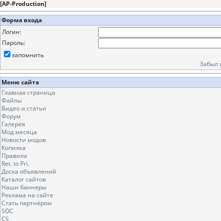
[
AP-Production
]
Форма входа
Логин:
Пароль:
запомнить
Забыл 
Меню сайта
Главная страница
Файлы
Видео и статьи
Форум
Галерея
Мод месяца
Новости модов
Копилка
Правила
Ret. to Pri.
Доска объявлений
Каталог сайтов
Наши баннеры
Реклама на сайте
Стать партнёром
SOC
CS