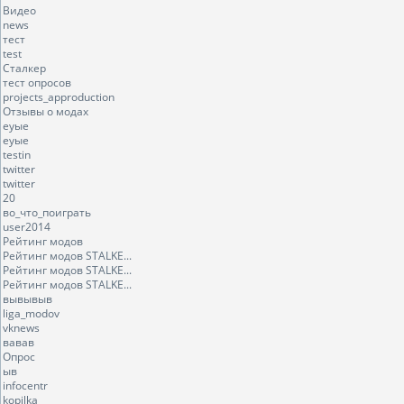
Видео
news
тест
test
Сталкер
тест опросов
projects_approduction
Отзывы о модах
еуые
еуые
testin
twitter
twitter
20
во_что_поиграть
user2014
Рейтинг модов
Рейтинг модов STALKE...
Рейтинг модов STALKE...
Рейтинг модов STALKE...
вывывыв
liga_modov
vknews
вавав
Опрос
ыв
infocentr
kopilka