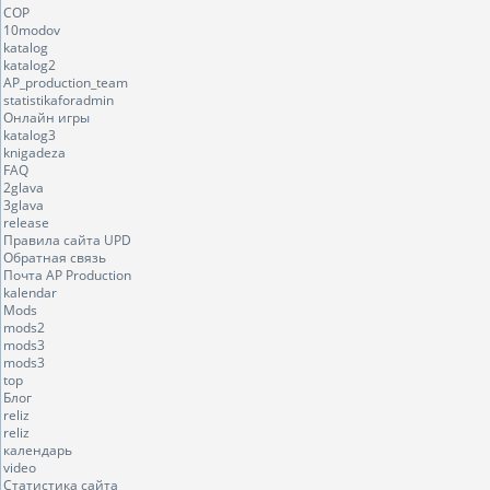
COP
10modov
katalog
katalog2
AP_production_team
statistikaforadmin
Онлайн игры
katalog3
knigadeza
FAQ
2glava
3glava
release
Правила сайта UPD
Обратная связь
Почта AP Production
kalendar
Mods
mods2
mods3
mods3
top
Блог
reliz
reliz
календарь
video
Статистика сайта