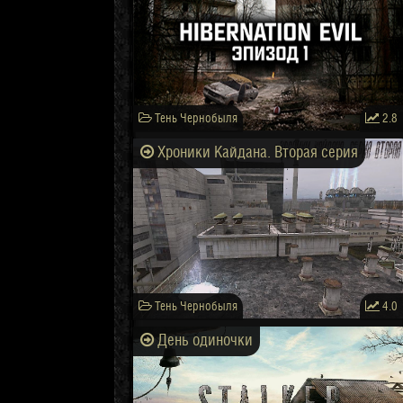
Тень Чернобыля
2.8
Хроники Кайдана. Вторая серия
Тень Чернобыля
4.0
День одиночки