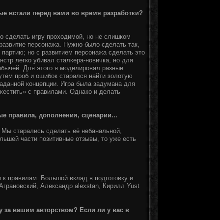
ые встали перед вами во время разработки?
 сделать игру проходимой, но не слишком
развитие персонажа. Нужно было сделать так,
 партию; но с развитием персонажа сделать это
стр легко убивал сталкера-новичка, но для
обычей. Для этого я моделировал разные
утём проб и ошибок старался найти золотую
аданной концепции. Игра была задумана для
жестить» с правилами. Однако и делать
е правила, дополнения, сценарии...
. Мы старались сделать её небанальной,
льшей части позитивные отзывы, то уже есть
и к правилам. Большой вклад в подготовку и
Аграновский, Александр alexstan, Кирилл Yust
 за вашим авторством? Если ли у вас в