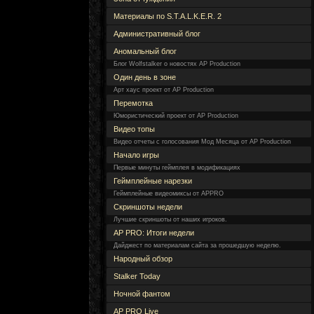
Материалы по S.T.A.L.K.E.R. 2
Административный блог
Аномальный блог
Блог Wolfstalker о новостях AP Production
Один день в зоне
Арт хаус проект от AP Production
Перемотка
Юмористический проект от AP Production
Видео топы
Видео отчеты с голосования Мод Месяца от AP Production
Начало игры
Первые минуты геймплея в модификациях
Геймплейные нарезки
Геймплейные видеомиксы от APPRO
Скриншоты недели
Лучшие скриншоты от наших игроков.
AP PRO: Итоги недели
Дайджест по материалам сайта за прошедшую неделю.
Народный обзор
Stalker Today
Ночной фантом
AP PRO Live