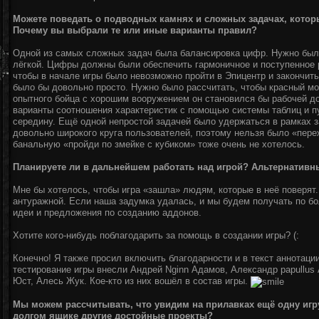
Можете поведать о подводных камнях и сложных задачах, котор
Почему вы выбрали те или иные варианты правил?
Одной из самых сложных задач была балансировка цифр. Нужно было
лёгкой. Цифры должны были обеспечить гармоничное и поступенное 
чтобы в начале игры было невозможно пройти в Эпицентр и закончить
было бы довольно просто. Нужно было рассчитать, чтобы красный мон
опытного бойца с хорошим вооружением он становился бы рабочей д
варианты соотношения характеристик с помощью системы таблиц и п
середину. Ещё одной непростой задачей было удержаться в рамках з
довольно широкого круга пользователей, поэтому нельзя было «пере
банальную «пройди по змейке с кубиком» тоже очень не хотелось.
Планируете ли в дальнейшем работать над игрой? Альтернативны
Мне бы хотелось, чтобы игра «зашла» людям, которые в неё поверят
антуражной. Если наша задумка удалась, и мы будем получать по бо
идеи и предложения по созданию аддонов.
Хотите кого-нибудь поблагодарить за помощь в создании игры? (:
Конечно! Я также просил включить благодарности и в текст аннотаци
тестирование игры внесли Андрей Nginn Адамов, Александр papullus 
Юст, Алесь Жук. Кое-кто из них вошёл в состав игры.
Мы можем рассчитывать, что увидим на прилавках ещё одну игру
долгом ящике другие достойные проекты?