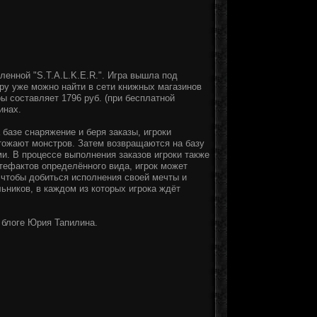
енной "S.T.A.L.K.E.R.". Игра вышла под
ру уже можно найти в сети книжных магазинов
ы составляет 1796 руб. (при бесплатной
инах.
 базе снаряжение и беря заказы, игроки
тожают монстров. Затем возвращаются на базу
и. В процессе выполнения заказов игроки также
тефактов определённого вида, игрок может
 чтобы добиться исполнения своей мечты и
льников, в каждом из которых игрока ждёт
 блоге Юрия Тапилина.