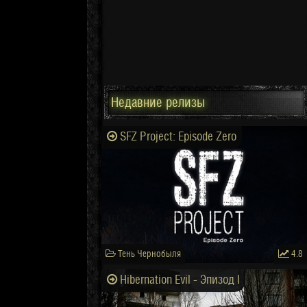
Недавние релизы
SFZ Project: Episode Zero
Тень Чернобыля
4.8
Hibernation Evil - Эпизод I