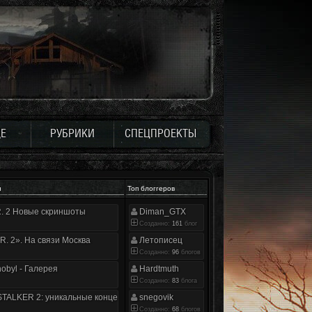
Е
РУБРИКИ
СПЕЦПРОЕКТЫ
и
Топ блоггеров
.R. 2 Новые скриншоты
Diman_GTX
Созданно:
161
блог
.R. 2». На связи Москва
Летописец
Созданно:
96
блогов
nobyl - Галерея
Hardtmuth
Созданно:
83
блога
TALKER 2: уникальные концепт-арты
snegovik
Созданно:
68
блогов