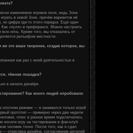
рмата?
чески изменяемое игровое поле, ведь Зона
играть в новой Зоне, причём вариантов её
, но цифра где-то этого порядка. Ещё один
. Как «пуля» в преферансе. Можно настроить
и всю ночь. Кроме того, мы отказались от
деляется рельефом местности.
и же это ваше творение, создав которое, вы
язанная как раз с моей деятельностью в
тся, тёмная лошадка?
ько в начале декабря.
тестирование? Как много людей опробовало
 в плотном режиме — я занимался только игрой
первый прототип — примерно через две недели
х человек, плюс в разное время подключались
м носили игру на тестирование в фан-клуб
ов человек точно. После того, как я сдал
ка — отрисовка дизайна, согласование деталей