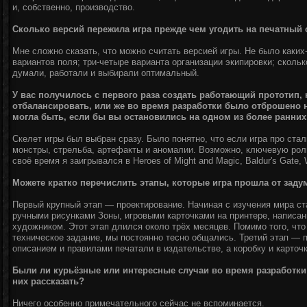
и, собственно, производство.
Сколько версий пережила игра прежде чем угодить на печатный 
Мне сложно сказать, что можно считать версией игры. Не было каких
вариантов поля; три-четыре варианта организации экипировки; сколь
думали, работали и выбирали оптимальный.
У вас получилось с первого раза создать работающий прототип,
отбалансировать, или же во время разработки было отброшено 
могла быть, если бы вы остановились на одном из более ранних
Скелет игры был выбран сразу. Было понятно, что если игра про ста
монстры, стрельба, артефакты и аномалии. Возможно, ключевую ро
своё время я заигрывался в Heroes of Might and Magic, Baldur's Gate, W
Можете кратко перечислить этапы, которые игра прошла от заду
Первый крупный этап — проектирование. Начиная с изучения мира ста
ручными рисунками Зоны, игровыми карточками на принтере, написан
художником. Этот этап длился около трёх месяцев. Помимо того, чт
техническое задание, мы постоянно тесно общались. Третий этап — п
описанием и правилами печатали в издательстве, а коробку и карточк
Были ли курьёзные или интересные случаи во время разработки
них рассказать?
Ничего особенно примечательного сейчас не вспоминается.