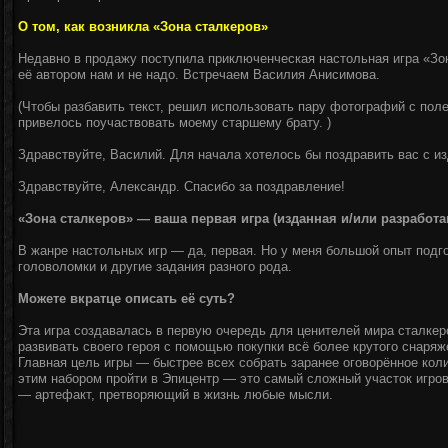
О том, как возникла «Зона сталкеров»
Недавно в продажу поступила приключенческая настольная игра «Зон
её автором нам и не надо. Встречаем Василия Анисимова.
(Чтобы разбавить текст, решил использовать пару фотографий с поле
привелось поучаствовать моему старшему брату. )
Здравствуйте, Василий. Для начала хотелось бы поздравить вас с из
Здравствуйте, Александр. Спасибо за поздравление!
«Зона сталкеров» — ваша первая игра (изданная и/или разработа
В жанре настольных игр — да, первая. Но у меня большой опыт подг
головоломки и другие задания разного рода.
Можете вкратце описать её суть?
Эта игра создавалась в первую очередь для ценителей мира сталкер
развивать своего героя с помощью покупки всё более крутого снаряж
Главная цель игры — быстрее всех собрать заранее оговорённое кол
этим набором пройти в Эпицентр — это самый сложный участок игро
— артефакт, претворяющий в жизнь любые мысли.