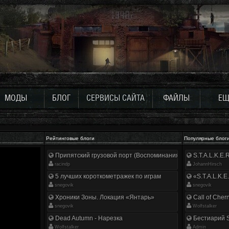
МОДЫ
БЛОГ
СЕРВИСЫ САЙТА
ФАЙЛЫ
ЕЩ
Рейтинговые блоги
Популярные блог
Припятский грузовой порт (Воспоминания ликвидатора)
S.T.A.L.K.E
racindp
JohannHirsch
5 лучших короткометражек по играм
«S.T.A.L.K.E
snegovik
snegovik
Хроники Зоны. Локация «Янтарь»
Call of Cher
snegovik
Wolfstalker
Dead Autumn - Нарезка
Бестиарий S
Wolfstalker
Аdmin