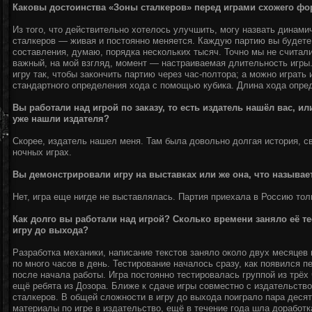
Каковы достоинства «Зоны сталкеров» перед играми схожего фо
Из того, что действительно хотелось улучшить, могу назвать динами
сталкеров — живая и постоянно меняется. Каждую партию вы будете 
составления, думаю, порядка нескольких тысяч. Точно мы не считали
важный, на мой взгляд, момент — настраиваемая длительность игры
игру так, чтобы закончить партию через час-полтора; а можно играть 
стандартного определения хода с помощью кубика. Длина хода опре
Вы работали над игрой по заказу, то есть издатель нашёл вас, ил
уже нашли издателя?
Скорее, издатель нашел меня. Там была довольно долгая история, св
ночных играх.
Вы демонстрировали игру на выставках или же она, что называе
Нет, игра еще нигде не выставлялась. Партия приехала в Россию тол
Как долго вы работали над игрой? Сколько времени заняло её 
игру до выхода?
Разработка механики, написание текстов заняло около двух месяцев
по много часов в день. Тестирование началось сразу, как появился 
после начала работы. Игра постоянно тестировалась группой из трё
ещё ребята из Дозора. Ближе к сдаче игры совместно с издательство
сталкеров. В общей сложности в игру до выхода поиграло пара десятк
материалы по игре в издательство, ещё в течение года шла доработ