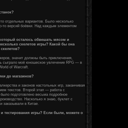
станок?
-то отдельных вариантов. Было несколько
ко-то версий боёвки. Над каждым элементом
 который осталось обвешать мясом и
несколько скелетов игры? Какой бы она
 скелетов?
лкеров, значит должны быть приключения,
ль сыграло моё юношеское увлечение RPG — в
orld of Warcraft.
мки до магазинов?
лкерства и законов настольных игр, заканчивая
ием текстов. Второй этап — работа с
о было подготовлено весьма подробное
роизводство. Насколько я знаю, буклет с
и заказывали в Китае.
 и тестирования игры? Если были, можете о