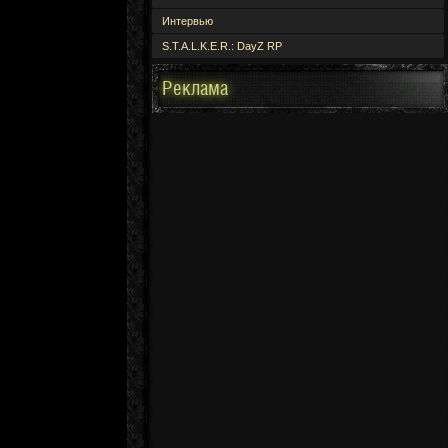
Интервью
S.T.A.L.K.E.R.: DayZ RP
Реклама