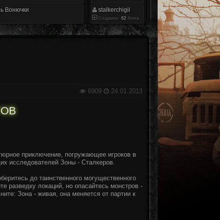
ь Вонючки
stalkerchigil
Созданно:
62
блога
6909
24.01.2013
РОВ
нтюрное приключение, погружающее игроков в
их исследователей Зоны - Сталкеров.
оберитесь до таинственного могущественного
те разведку локаций, но опасайтесь монстров -
ите: Зона - живая, она меняется от партии к